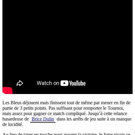
Les Bleus déjouent mais finissent tout de même par mener en fin de
partie de 3 petits points. Pas suffisant pour remporter le Tournoi,
mais assez pour gagner ce match compliqué. Jusqu’à cette relance
hasardeuse de
Brice Dulin
dans les arrêts de jeu suite à un manque
de lucidité.
Au lieu de taper en touche pour assurer la victoire, le futur niçois se