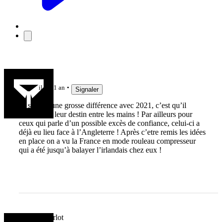
Ptigat
il y a 1 an
Signaler
Et surtout une grosse différence avec 2021, c’est qu’il
n’avait pas leur destin entre les mains ! Par ailleurs pour
ceux qui parle d’un possible excès de confiance, celui-ci a
déjà eu lieu face à l’Angleterre ! Après c’etre remis les idées
en place on a vu la France en mode rouleau compresseur
qui a été jusqu’à balayer l’irlandais chez eux !
Sweet Charlot