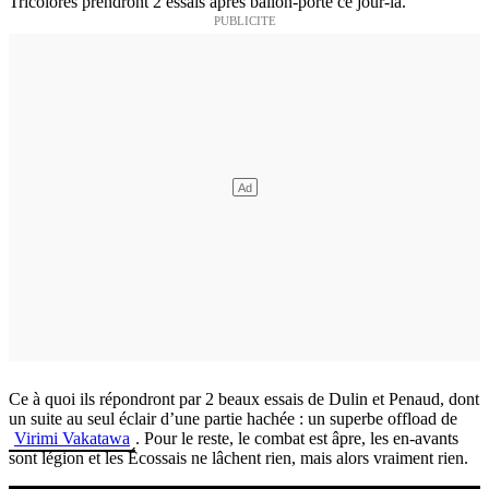
Tricolores prendront 2 essais après ballon-porté ce jour-là.
Ce à quoi ils répondront par 2 beaux essais de Dulin et Penaud, dont
un suite au seul éclair d’une partie hachée : un superbe offload de
Virimi Vakatawa
. Pour le reste, le combat est âpre, les en-avants
sont légion et les Écossais ne lâchent rien, mais alors vraiment rien.