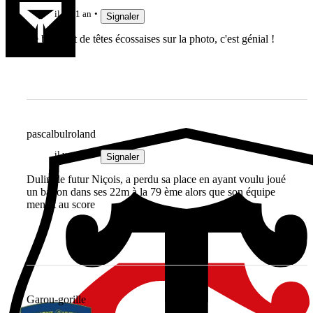
il y a 1 an
Signaler
Le bouquet de têtes écossaises sur la photo, c'est génial !
pascalbulroland
il y a 1 an
Signaler
Dulin, le futur Niçois, a perdu sa place en ayant voulu joué
un ballon dans ses 22m à la 79 ème alors que son équipe
menait au score
Garou-gorille