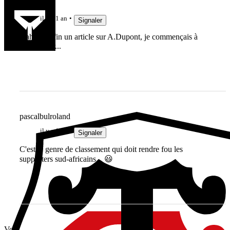
Jièl
il y a 1 an
Signaler
Aahhh, enfin un article sur A.Dupont, je commençais à
m'inquiéter...
pascalbulroland
il y a 1 an
Signaler
C'est le genre de classement qui doit rendre fou les
supporters sud-africains... 😃
Vous avez tout lu ?