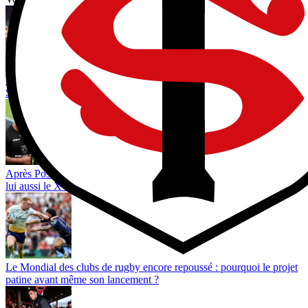
World Rugby limiterait les réunions entre arbitres et entraîneurs :
Steve Hansen redoute une montée de la méfiance avant 2027
Après Posolo Tuilagi, Preston Tekori, le fils de Joe Tekori, choisit
lui aussi le XV de France
Le Mondial des clubs de rugby encore repoussé : pourquoi le projet
patine avant même son lancement ?