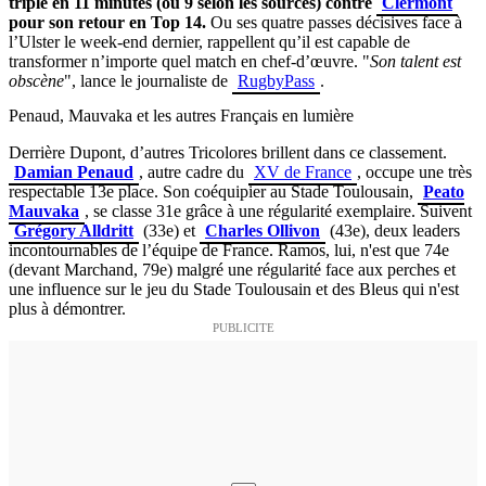
triplé en 11 minutes (ou 9 selon les sources) contre
Clermont
pour son retour en Top 14.
Ou ses quatre passes décisives face à
l’Ulster le week-end dernier, rappellent qu’il est capable de
transformer n’importe quel match en chef-d’œuvre. "
Son talent est
obscène
", lance le journaliste de
RugbyPass
.
Penaud, Mauvaka et les autres Français en lumière
Derrière Dupont, d’autres Tricolores brillent dans ce classement.
Damian Penaud
, autre cadre du
XV de France
, occupe une très
respectable 13e place. Son coéquipier au Stade Toulousain,
Peato
Mauvaka
, se classe 31e grâce à une régularité exemplaire. Suivent
Grégory Alldritt
(33e) et
Charles Ollivon
(43e), deux leaders
incontournables de l’équipe de France. Ramos, lui, n'est que 74e
(devant Marchand, 79e) malgré une régularité face aux perches et
une influence sur le jeu du Stade Toulousain et des Bleus qui n'est
plus à démontrer.