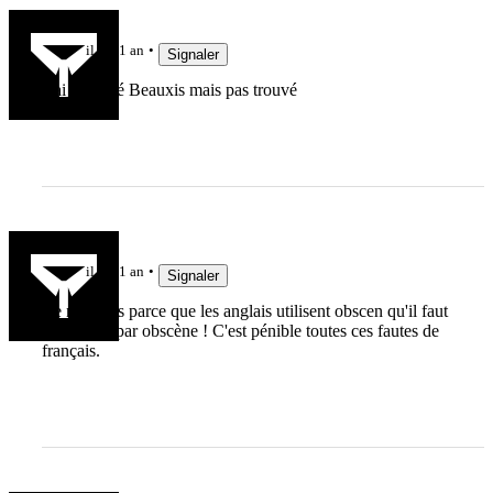
Theobit
il y a 1 an
Signaler
J’ai cherché Beauxis mais pas trouvé
Amateur
il y a 1 an
Signaler
Ce n'est pas parce que les anglais utilisent obscen qu'il faut
le traduire par obscène ! C'est pénible toutes ces fautes de
français.