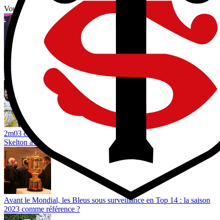
Vous avez tout lu ?
Toulouse et La Rochelle intéressés ? Toulon lorgne aussi ce talent
du XV de France
2m03 et 135 kg, cet ancien Clermontois en lice pour succéder à Will
Skelton avec les Wallabies ?
Avant le Mondial, les Bleus sous surveillance en Top 14 : la saison
2023 comme référence ?