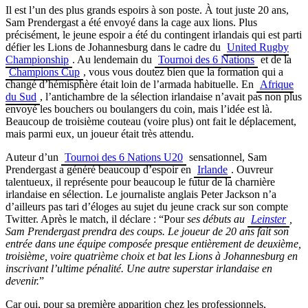
Il est l’un des plus grands espoirs à son poste. À tout juste 20 ans,
Sam Prendergast a été envoyé dans la cage aux lions. Plus
précisément, le jeune espoir a été du contingent irlandais qui est parti
défier les Lions de Johannesburg dans le cadre du
United Rugby
Championship
. Au lendemain du
Tournoi des 6 Nations
et de la
Champions Cup
, vous vous doutez bien que la formation qui a
changé d’hémisphère était loin de l’armada habituelle. En
Afrique
du Sud
, l’antichambre de la sélection irlandaise n’avait pas non plus
envoyé les bouchers ou boulangers du coin, mais l’idée est là.
Beaucoup de troisième couteau (voire plus) ont fait le déplacement,
mais parmi eux, un joueur était très attendu.
Auteur d’un
Tournoi des 6 Nations U20
sensationnel, Sam
Prendergast a généré beaucoup d’espoir en
Irlande
. Ouvreur
talentueux, il représente pour beaucoup le futur de la charnière
irlandaise en sélection. Le journaliste anglais Peter Jackson n’a
d’ailleurs pas tari d’éloges au sujet du jeune crack sur son compte
Twitter. Après le match, il déclare : “Pour
ses débuts au
Leinster
,
Sam Prendergast prendra des coups. Le joueur de 20 ans fait son
entrée dans une équipe composée presque entièrement de deuxième,
troisième, voire quatrième choix et bat les Lions à Johannesburg en
inscrivant l’ultime pénalité. Une autre superstar irlandaise en
devenir.
”
Car oui, pour sa première apparition chez les professionnels,