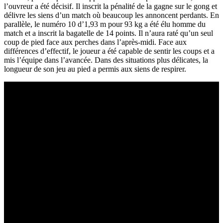
l’ouvreur a été décisif. Il inscrit la pénalité de la gagne sur le gong et
délivre les siens d’un match où beaucoup les annoncent perdants. En
parallèle, le numéro 10 d’1,93 m pour 93 kg a été élu homme du
match et a inscrit la bagatelle de 14 points. Il n’aura raté qu’un seul
coup de pied face aux perches dans l’après-midi. Face aux
différences d’effectif, le joueur a été capable de sentir les coups et a
mis l’équipe dans l’avancée. Dans des situations plus délicates, la
longueur de son jeu au pied a permis aux siens de respirer.