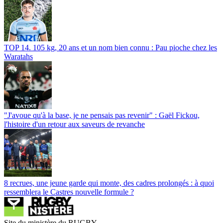
TOP 14. 105 kg, 20 ans et un nom bien connu : Pau pioche chez les
Waratahs
"J'avoue qu'à la base, je ne pensais pas revenir" : Gaël Fickou,
l'histoire d'un retour aux saveurs de revanche
8 recrues, une jeune garde qui monte, des cadres prolongés : à quoi
ressemblera le Castres nouvelle formule ?
Site du ministère du RUGBY