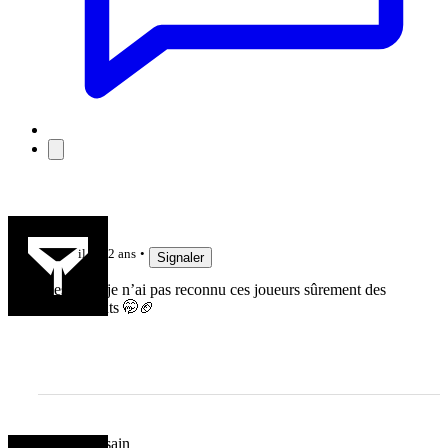
jujudethil
il y a 2 ans
Signaler
C’est vrai, je n’ai pas reconnu ces joueurs sûrement des
Argent teints 🤭🏈
RCToulousain