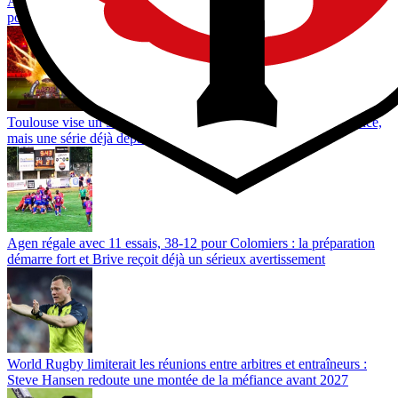
À 44 ans, Ma’a Nonu va retrouver les All Blacks et ''défier'' le haka
pour la 1ère fois de sa carrière
Toulouse vise un 5e Brennus de suite : un record absolu en France,
mais une série déjà dépassée au niveau mondial
Agen régale avec 11 essais, 38-12 pour Colomiers : la préparation
démarre fort et Brive reçoit déjà un sérieux avertissement
World Rugby limiterait les réunions entre arbitres et entraîneurs :
Steve Hansen redoute une montée de la méfiance avant 2027