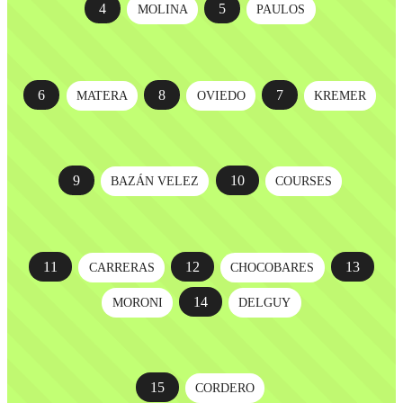
4
5
MOLINA
PAULOS
6
8
7
MATERA
OVIEDO
KREMER
9
10
BAZÁN VELEZ
COURSES
11
12
13
CARRERAS
CHOCOBARES
14
MORONI
DELGUY
15
CORDERO