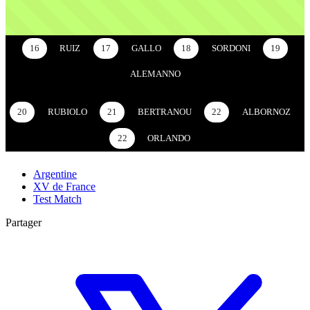
16
RUIZ
17
GALLO
18
SORDONI
19
ALEMANNO
20
RUBIOLO
21
BERTRANOU
22
ALBORNOZ
22
ORLANDO
Argentine
XV de France
Test Match
Partager