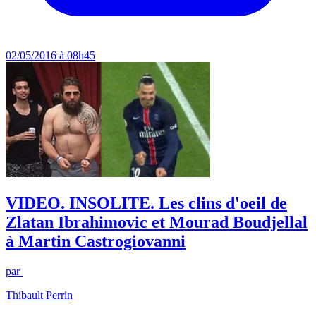
02/05/2016 à 08h45
VIDEO. INSOLITE. Les clins d'oeil de
Zlatan Ibrahimovic et Mourad Boudjellal
à Martin Castrogiovanni
par
Thibault Perrin