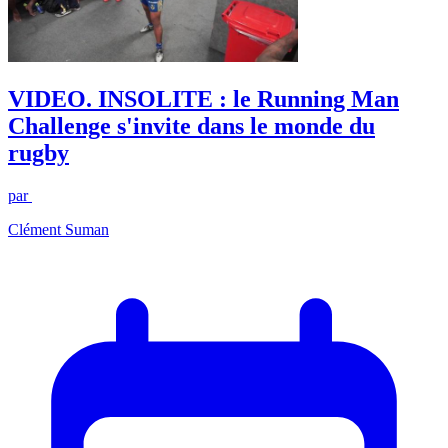
VIDEO. INSOLITE : le Running Man
Challenge s'invite dans le monde du
rugby
par
Clément Suman