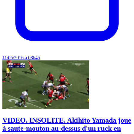
11/05/2016 à 08h45
VIDEO. INSOLITE. Akihito Yamada joue
à saute-mouton au-dessus d'un ruck en