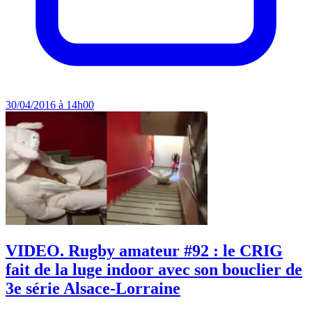
30/04/2016 à 14h00
VIDEO. Rugby amateur #92 : le CRIG
fait de la luge indoor avec son bouclier de
3e série Alsace-Lorraine