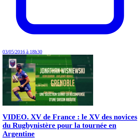
03/05/2016 à 18h30
VIDEO. XV de France : le XV des novices
du Rugbynistère pour la tournée en
Argentine