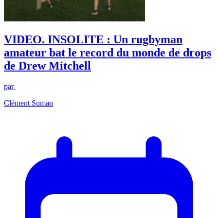
VIDEO. INSOLITE : Un rugbyman
amateur bat le record du monde de drops
de Drew Mitchell
par
Clément Suman