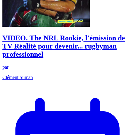
VIDEO. The NRL Rookie, l'émission de
TV Réalité pour devenir... rugbyman
professionnel
par
Clément Suman