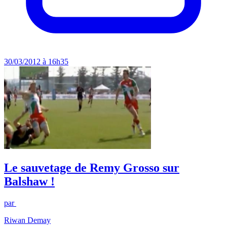
30/03/2012 à 16h35
Le sauvetage de Remy Grosso sur
Balshaw !
par
Riwan Demay