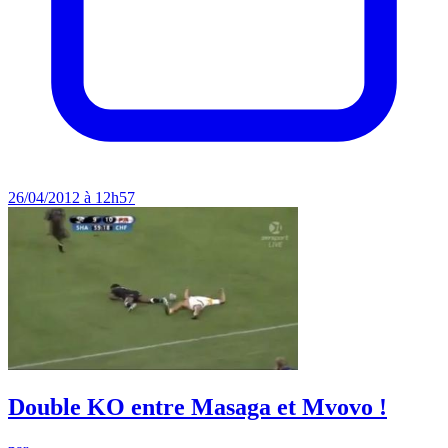
26/04/2012 à 12h57
Double KO entre Masaga et Mvovo !