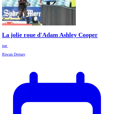
La jolie roue d'Adam Ashley Cooper
par
Riwan Demay