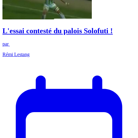
L'essai contesté du palois Solofuti !
par
Rémi Lestang