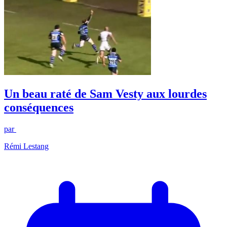
Un beau raté de Sam Vesty aux lourdes
conséquences
par
Rémi Lestang