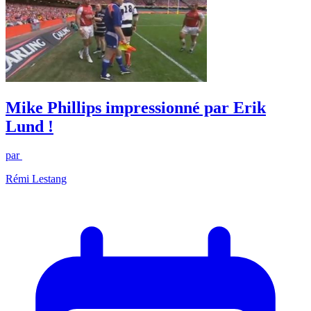
Mike Phillips impressionné par Erik
Lund !
par
Rémi Lestang