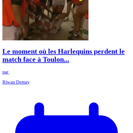
Le moment où les Harlequins perdent le
match face à Toulon...
par
Riwan Demay