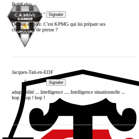
BobKelso
il y a 2 ans
Signaler
De pire en pire. C'est KPMG qui lui prépare ses
conférences de presse ?
Jacques-Tati-en-EDF
il y a 2 ans
Signaler
adaptabilité ... Intelligence .... Intelligence situationnelle ...
hop ! hop ! hop !