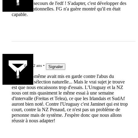
Darwin au secours de l'edf ! S'adapter, c'est développer des
qualités relationnelles. FG n'a guère montré qu'il en était
capable.
gjc
il y a 2 ans
Signaler
Darwin lui-même avait mis en garde contre l'abus du
concept de sélection naturelle... Mais le vrai sujet je trouve
est que nous encaissons trop d'essais. L'Uruguay et la NZ
nous ont mis quasiment le même essai à une semaine
d'intervalle (Freitas et Telea), ce que les Irlandais et SudAf
auront bien noté. Contre l'Uruguay c'est Jaminet qui est trop
court, contre la NZ Penaud, ce n'est pas un problème de
personne mais de système. J'espère donc que nous allons
réussir à nous adapter!