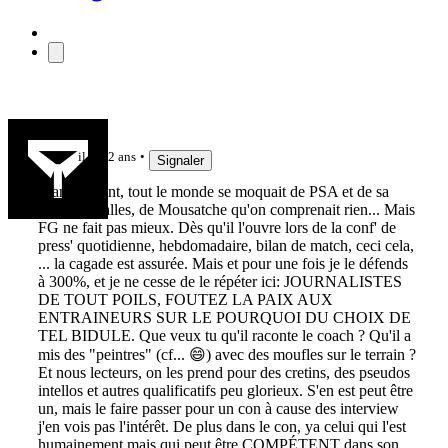
Jak3192
il y a 2 ans
Signaler
Franchement, tout le monde se moquait de PSA et de sa
com' a 2 balles, de Mousatche qu'on comprenait rien... Mais
FG ne fait pas mieux. Dès qu'il l'ouvre lors de la conf' de
press' quotidienne, hebdomadaire, bilan de match, ceci cela,
... la cagade est assurée. Mais et pour une fois je le défends
à 300%, et je ne cesse de le répéter ici: JOURNALISTES
DE TOUT POILS, FOUTEZ LA PAIX AUX
ENTRAINEURS SUR LE POURQUOI DU CHOIX DE
TEL BIDULE. Que veux tu qu'il raconte le coach ? Qu'il a
mis des "peintres" (cf... 😄) avec des moufles sur le terrain ?
Et nous lecteurs, on les prend pour des cretins, des pseudos
intellos et autres qualificatifs peu glorieux. S'en est peut être
un, mais le faire passer pour un con à cause des interview
j'en vois pas l'intérêt. De plus dans le con, ya celui qui l'est
humainement mais qui peut être COMPÉTENT dans son