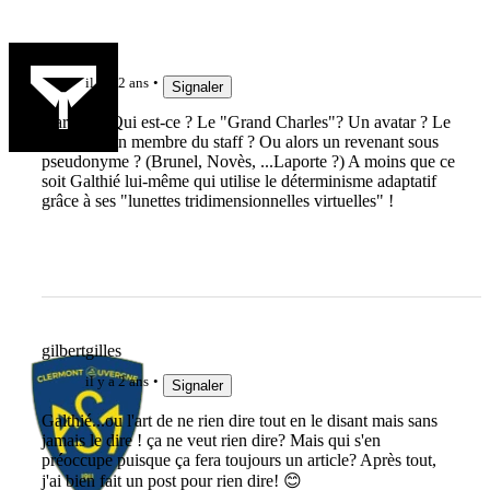
duodumat
il y a 2 ans
Signaler
Darwin ? Qui est-ce ? Le "Grand Charles"? Un avatar ? Le
surnom d'un membre du staff ? Ou alors un revenant sous
pseudonyme ? (Brunel, Novès, ...Laporte ?) A moins que ce
soit Galthié lui-même qui utilise le déterminisme adaptatif
grâce à ses "lunettes tridimensionnelles virtuelles" !
gilbertgilles
il y a 2 ans
Signaler
Galthié...ou l'art de ne rien dire tout en le disant mais sans
jamais le dire ! ça ne veut rien dire? Mais qui s'en
préoccupe puisque ça fera toujours un article? Après tout,
j'ai bien fait un post pour rien dire! 😊