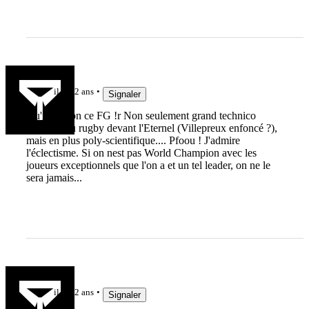
Jak3192
il y a 2 ans
Signaler
Qu'il est bon ce FG !r Non seulement grand technico
tacticien du rugby devant l'Eternel (Villepreux enfoncé ?),
mais en plus poly-scientifique.... Pfoou ! J'admire
l'éclectisme. Si on nest pas World Champion avec les
joueurs exceptionnels que l'on a et un tel leader, on ne le
sera jamais...
Cedulos
il y a 2 ans
Signaler