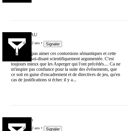
MAKABIAU
il y a 2 ans
Signaler
J'avoue ne pas aimer ces contorsions sémantiques et cette
rhétorique soi-disant scientifiquement argumentée. C'est
toujours mieux que les Asperger qui l'ont précédés.... Ca ne
m'inspire pas confiance pour la suite des événements, que
ce soit en guise d'encadrement et de directives de jeu, qu'en
cas de justifications si échec il y a...
Jeu de main
il y a 2 ans
Signaler