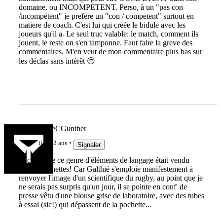
domaine, ou INCOMPETENT. Perso, à un "pas con
/incompétent" je prefere un "con / competent" surtout en
matiere de coach. C'est lui qui créée le bidule avec les
joueurs qu'il a. Le seul truc valable: le match, comment ils
jouent, le reste on s'en tamponne. Faut faire la greve des
commentaires. M'en veut de mon commentaire plus bas sur
les déclas sans intérêt 😔
lebonbernieCGunther
il y a 2 ans
Signaler
Je crois que ce genre d'éléments de langage était vendu
avec les lunettes! Car Galthié s'emploie manifestement à
renvoyer l'image d'un scientifique du rugby, au point que je
ne serais pas surpris qu'un jour, il se pointe en conf' de
presse vêtu d'une blouse grise de laboratoire, avec des tubes
à essai (sic!) qui dépassent de la pochette...