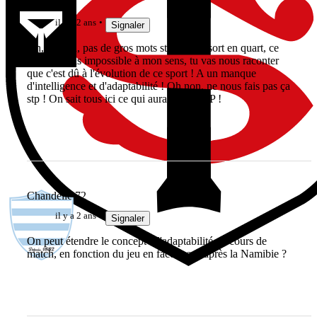
Jièl
il y a 2 ans
Signaler
Oh, Fabien, pas de gros mots stp ! Si on sort en quart, ce
qui n'est pas impossible à mon sens, tu vas nous raconter
que c'est dû à l'évolution de ce sport ! A un manque
d'intelligence et d'adaptabilité ! Oh non, ne nous fais pas ça
stp ! On sait tous ici ce qui aura foiré. STP !
Chandelle 72
il y a 2 ans
Signaler
On peut étendre le concept à l'adaptabilité en cours de
match, en fonction du jeu en face, pour après la Namibie ?