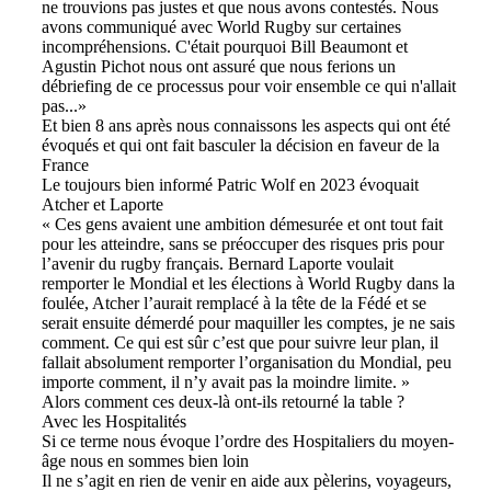
ne trouvions pas justes et que nous avons contestés. Nous
avons communiqué avec World Rugby sur certaines
incompréhensions. C'était pourquoi Bill Beaumont et
Agustin Pichot nous ont assuré que nous ferions un
débriefing de ce processus pour voir ensemble ce qui n'allait
pas...»
Et bien 8 ans après nous connaissons les aspects qui ont été
évoqués et qui ont fait basculer la décision en faveur de la
France
Le toujours bien informé Patric Wolf en 2023 évoquait
Atcher et Laporte
« Ces gens avaient une ambition démesurée et ont tout fait
pour les atteindre, sans se préoccuper des risques pris pour
l’avenir du rugby français. Bernard Laporte voulait
remporter le Mondial et les élections à World Rugby dans la
foulée, Atcher l’aurait remplacé à la tête de la Fédé et se
serait ensuite démerdé pour maquiller les comptes, je ne sais
comment. Ce qui est sûr c’est que pour suivre leur plan, il
fallait absolument remporter l’organisation du Mondial, peu
importe comment, il n’y avait pas la moindre limite. »
Alors comment ces deux-là ont-ils retourné la table ?
Avec les Hospitalités
Si ce terme nous évoque l’ordre des Hospitaliers du moyen-
âge nous en sommes bien loin
Il ne s’agit en rien de venir en aide aux pèlerins, voyageurs,