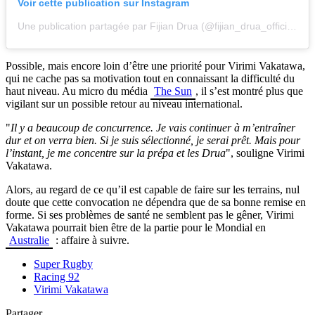
Voir cette publication sur Instagram
Une publication partagée par Fijian Drua (@fijian_drua_official)
Possible, mais encore loin d’être une priorité pour Virimi Vakatawa,
qui ne cache pas sa motivation tout en connaissant la difficulté du
haut niveau. Au micro du média
The Sun
, il s’est montré plus que
vigilant sur un possible retour au niveau international.
"
Il y a beaucoup de concurrence. Je vais continuer à m’entraîner
dur et on verra bien. Si je suis sélectionné, je serai prêt. Mais pour
l’instant, je me concentre sur la prépa et les Drua
", souligne Virimi
Vakatawa.
Alors, au regard de ce qu’il est capable de faire sur les terrains, nul
doute que cette convocation ne dépendra que de sa bonne remise en
forme. Si ses problèmes de santé ne semblent pas le gêner, Virimi
Vakatawa pourrait bien être de la partie pour le Mondial en
Australie
: affaire à suivre.
Super Rugby
Racing 92
Virimi Vakatawa
Partager