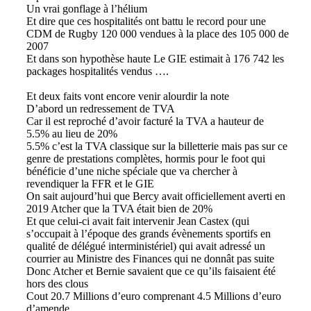
Un vrai gonflage à l’hélium
Et dire que ces hospitalités ont battu le record pour une
CDM de Rugby 120 000 vendues à la place des 105 000 de
2007
Et dans son hypothèse haute Le GIE estimait à 176 742 les
packages hospitalités vendus ….
Et deux faits vont encore venir alourdir la note
D’abord un redressement de TVA
Car il est reproché d’avoir facturé la TVA a hauteur de
5.5% au lieu de 20%
5.5% c’est la TVA classique sur la billetterie mais pas sur ce
genre de prestations complètes, hormis pour le foot qui
bénéficie d’une niche spéciale que va chercher à
revendiquer la FFR et le GIE
On sait aujourd’hui que Bercy avait officiellement averti en
2019 Atcher que la TVA était bien de 20%
Et que celui-ci avait fait intervenir Jean Castex (qui
s’occupait à l’époque des grands évènements sportifs en
qualité de délégué interministériel) qui avait adressé un
courrier au Ministre des Finances qui ne donnât pas suite
Donc Atcher et Bernie savaient que ce qu’ils faisaient été
hors des clous
Cout 20.7 Millions d’euro comprenant 4.5 Millions d’euro
d’amende