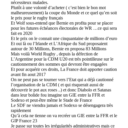
nécessiteux malades.
Plutôt à une volonté d’acheter ( c’est bien le bon mot
malheureusement) la coupe du Monde et ce quel qu’en soit
le prix pour le rugby français
Et Wolf sous-entend que Bernie en profita pour se placer
pour les futures échéances électorales de WR …ce qui sera
fait en 2020
Et le prix on le connait une cinquantaine de millions d’euro
Et oui là ou l’Irlande et L’Afrique du Sud proposaient
autour de 30 Millions, Bernie en proposa 83 Millions
Mais voilà World Rugby , depuis la défection de
L’Argentine pour la CDM U20 est très pointilleuse sur le
cautionnement des sommes qui devront être engagées
Et pour acquérir ces droits, La France doit apporter caution
avant fin aout 2017
On ne peut pas se tourner vers l’Etat qui a déjà cautionné
l’organisation de la CDM ( et qui risquerait aussi de
découvrir le pot aux roses ..) et donc Diabolo et Satanas
dans leur bolide fou imagine un GIE entre la FFR et
Sodexo et peut-être même le Stade de France
Le SDF ne viendra jamais et Sodexo se désengagera très
rapidement
Qu’à cela ne tienne on va recréer un GIE entre la FFR et le
GIP France 23
Je passe sur toutes les irrégularités administratives mais ce