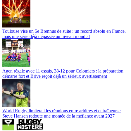
Toulouse vise un 5e Brennus de suite : un record absolu en France,
mais une série déjà dépassée au niveau mondial
Agen régale avec 11 essais, 38-12 pour Colomiers : la préparation
démarre fort et Brive reçoit déjà un sérieux avertissement
World Rugby limiterait les réunions entre arbitres et entraîneurs :
Steve Hansen redoute une montée de la méfiance avant 2027