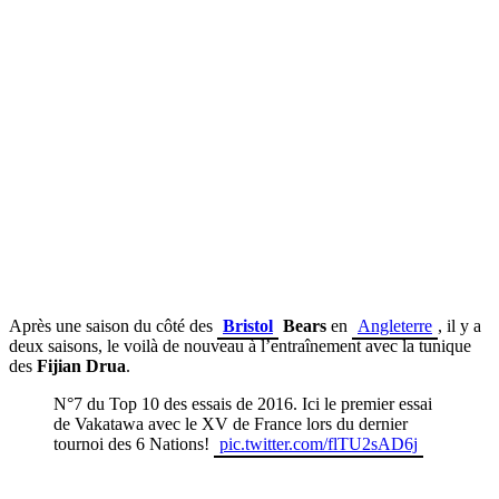
Après une saison du côté des
Bristol
Bears
en
Angleterre
, il y a
deux saisons, le voilà de nouveau à l’entraînement avec la tunique
des
Fijian Drua
.
N°7 du Top 10 des essais de 2016. Ici le premier essai
de Vakatawa avec le XV de France lors du dernier
tournoi des 6 Nations!
pic.twitter.com/flTU2sAD6j