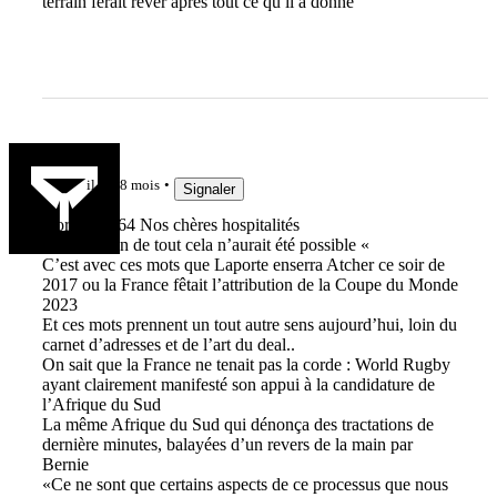
terrain ferait rêver après tout ce qu il a donné
Yonolan
il y a 8 mois
Signaler
Hors sujet 64 Nos chères hospitalités
Sans toi rien de tout cela n’aurait été possible «
C’est avec ces mots que Laporte enserra Atcher ce soir de
2017 ou la France fêtait l’attribution de la Coupe du Monde
2023
Et ces mots prennent un tout autre sens aujourd’hui, loin du
carnet d’adresses et de l’art du deal..
On sait que la France ne tenait pas la corde : World Rugby
ayant clairement manifesté son appui à la candidature de
l’Afrique du Sud
La même Afrique du Sud qui dénonça des tractations de
dernière minutes, balayées d’un revers de la main par
Bernie
«Ce ne sont que certains aspects de ce processus que nous