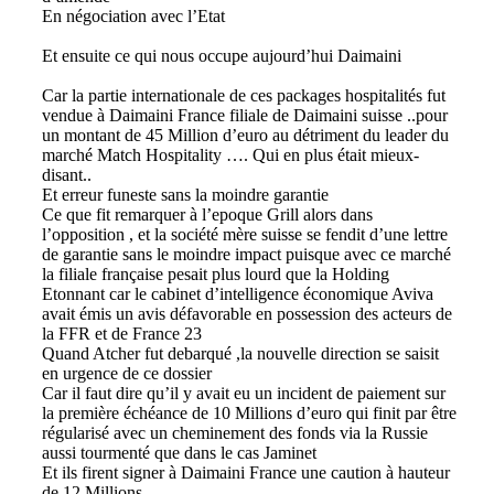
En négociation avec l’Etat
Et ensuite ce qui nous occupe aujourd’hui Daimaini
Car la partie internationale de ces packages hospitalités fut
vendue à Daimaini France filiale de Daimaini suisse ..pour
un montant de 45 Million d’euro au détriment du leader du
marché Match Hospitality …. Qui en plus était mieux-
disant..
Et erreur funeste sans la moindre garantie
Ce que fit remarquer à l’epoque Grill alors dans
l’opposition , et la société mère suisse se fendit d’une lettre
de garantie sans le moindre impact puisque avec ce marché
la filiale française pesait plus lourd que la Holding
Etonnant car le cabinet d’intelligence économique Aviva
avait émis un avis défavorable en possession des acteurs de
la FFR et de France 23
Quand Atcher fut debarqué ,la nouvelle direction se saisit
en urgence de ce dossier
Car il faut dire qu’il y avait eu un incident de paiement sur
la première échéance de 10 Millions d’euro qui finit par être
régularisé avec un cheminement des fonds via la Russie
aussi tourmenté que dans le cas Jaminet
Et ils firent signer à Daimaini France une caution à hauteur
de 12 Millions