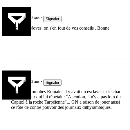
papidol
il y a 3 ans
Signaler
Monsieur Noves, on s'en fout de vos conseils . Bonne
retraite .
oscarbp
il y a 3 ans
Signaler
Lors des triomphes Romains il y avait un esclave sur le char
du vainqueur qui lui répétait : "Attention, il n'y a pas loin du
Capitol à la roche Tarpéienne"... GN a raison de jouer aussi
ce rôle de contre pouvoir des journaux dithyrambiques.