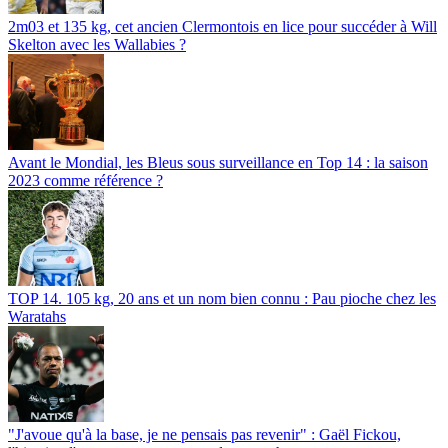
2m03 et 135 kg, cet ancien Clermontois en lice pour succéder à Will
Skelton avec les Wallabies ?
Avant le Mondial, les Bleus sous surveillance en Top 14 : la saison
2023 comme référence ?
TOP 14. 105 kg, 20 ans et un nom bien connu : Pau pioche chez les
Waratahs
"J'avoue qu'à la base, je ne pensais pas revenir" : Gaël Fickou,