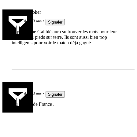
HookAHooker
il y a 3 ans
Signaler
Je pense que Galthié aura su trouver les mots pour leur
remettre les pieds sur terre. Ils sont aussi bien trop
intelligents pour voir le match déjà gagné.
papidol
il y a 3 ans
Signaler
Du quinze de France .