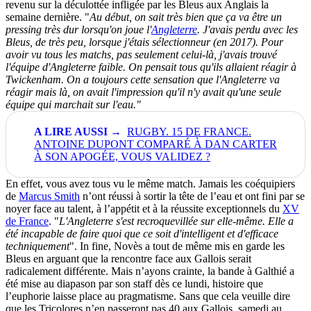
revenu sur la déculottée infligée par les Bleus aux Anglais la
semaine dernière.
"
Au début, on sait très bien que ça va être un
pressing très dur lorsqu'on joue l'
Angleterre
. J'avais perdu avec les
Bleus, de très peu, lorsque j'étais sélectionneur (en 2017). Pour
avoir vu tous les matchs, pas seulement celui-là, j'avais trouvé
l'équipe d'Angleterre faible. On pensait tous qu'ils allaient réagir à
Twickenham. On a toujours cette sensation que l'Angleterre va
réagir mais là, on avait l'impression qu'il n'y avait qu'une seule
équipe qui marchait sur l'eau."
RUGBY. 15 DE FRANCE.
ANTOINE DUPONT COMPARÉ À DAN CARTER
À SON APOGÉE, VOUS VALIDEZ ?
En effet, vous avez tous vu le même match. Jamais les coéquipiers
de
Marcus Smith
n’ont réussi à sortir la tête de l’eau et ont fini par se
noyer face au talent, à l’appétit et à la réussite exceptionnels du
XV
de France
. "
L'Angleterre s'est recroquevillée sur elle-même.
Elle a
été incapable de faire quoi que ce soit d'intelligent et d'efficace
techniquement
". In fine, Novès a tout de même mis en garde les
Bleus en arguant que la rencontre face aux Gallois serait
radicalement différente. Mais n’ayons crainte, la bande à Galthié a
été mise au diapason par son staff dès ce lundi, histoire que
l’euphorie laisse place au pragmatisme. Sans que cela veuille dire
que les Tricolores n’en passeront pas 40 aux Gallois, samedi au