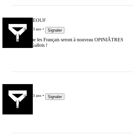
RUGBYDEOUF
il y a 3 ans
Signaler
Je pense que les Français seront à nouveau OPINIÂTRES
contre les Gallois !
vevere
il y a 3 ans
Signaler
OSEF 😎