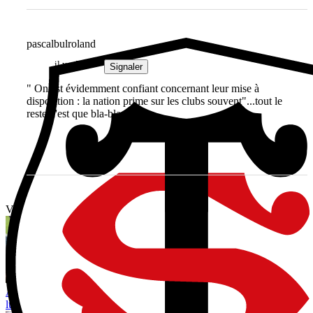
pascalbulroland
il y a 5 ans
Signaler
" On est évidemment confiant concernant leur mise à
disposition : la nation prime sur les clubs souvent"...tout le
reste n'est que bla-bla...
Vous avez tout lu ?
Après Posolo Tuilagi, Preston Tekori, le fils de Joe Tekori, choisit
lui aussi le XV de France