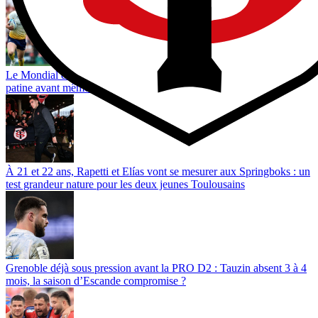
Le Mondial des clubs de rugby encore repoussé : pourquoi le projet
patine avant même son lancement ?
À 21 et 22 ans, Rapetti et Elías vont se mesurer aux Springboks : un
test grandeur nature pour les deux jeunes Toulousains
Grenoble déjà sous pression avant la PRO D2 : Tauzin absent 3 à 4
mois, la saison d’Escande compromise ?