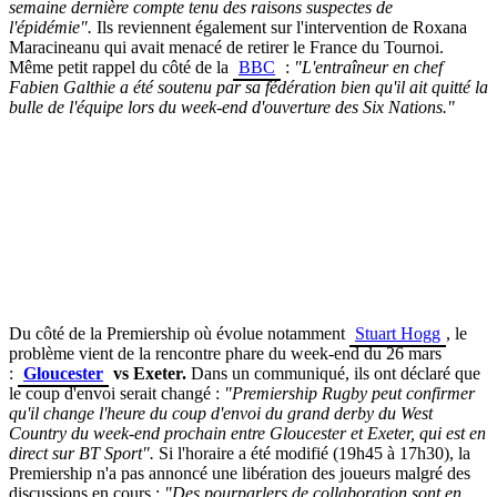
semaine dernière compte tenu des raisons suspectes de
l'épidémie".
Ils reviennent également sur l'intervention de Roxana
Maracineanu qui avait menacé de retirer le France du Tournoi.
Même petit rappel du côté de la
BBC
:
"L'entraîneur en chef
Fabien Galthie a été soutenu par sa fédération bien qu'il ait quitté la
bulle de l'équipe lors du week-end d'ouverture des Six Nations."
Du côté de la Premiership où évolue notamment
Stuart Hogg
, le
problème vient de la rencontre phare du week-end du 26 mars
:
Gloucester
vs Exeter.
Dans un communiqué, ils ont déclaré que
le coup d'envoi serait changé :
"Premiership Rugby peut confirmer
qu'il change l'heure du coup d'envoi du grand derby du West
Country du week-end prochain entre Gloucester et Exeter, qui est en
direct sur BT Sport".
Si l'horaire a été modifié (19h45 à 17h30), la
Premiership n'a pas annoncé une libération des joueurs malgré des
discussions en cours :
"Des pourparlers de collaboration sont en