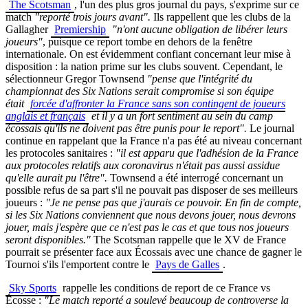
The Scotsman
, l'un des plus gros journal du pays, s'exprime sur ce
match
"reporté trois jours avant".
Ils rappellent que les clubs de la
Gallagher
Premiership
"n'ont aucune obligation de libérer leurs
joueurs"
, puisque ce report tombe en dehors de la fenêtre
internationale. On est évidemment confiant concernant leur mise à
disposition : la nation prime sur les clubs souvent. Cependant, le
sélectionneur Gregor Townsend
"pense que l'
intégrité du
championnat des Six Nations serait compromise si son équipe
était
forcée d'affronter la France sans son contingent de joueurs
anglais et français
et il y a un fort sentiment au sein du camp
écossais qu'ils ne doivent pas être punis pour le report".
Le journal
continue en rappelant que la France n'a pas été au niveau concernant
les protocoles sanitaires :
"il est apparu que l'adhésion de la France
aux protocoles relatifs aux coronavirus n'était pas aussi assidue
qu'elle aurait pu l'être".
Townsend a été interrogé concernant un
possible refus de sa part s'il ne pouvait pas disposer de ses meilleurs
joueurs :
"Je ne pense pas que j'aurais ce pouvoir.
En fin de compte,
si les Six Nations conviennent que nous devons jouer, nous devrons
jouer, mais j'espère que ce n'est pas le cas et que tous nos joueurs
seront disponibles."
The Scotsman rappelle que le XV de France
pourrait se présenter face aux Écossais avec une chance de gagner le
Tournoi s'ils l'emportent contre le
Pays de Galles
.
Sky Sports
rappelle les conditions de report de ce France vs
Écosse :
"Le match reporté a soulevé beaucoup de controverse la