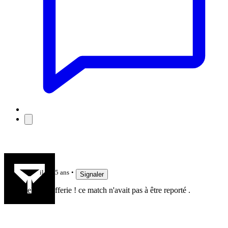
Rchyères
il y a 5 ans
Signaler
quelle tartufferie ! ce match n'avait pas à être reporté .