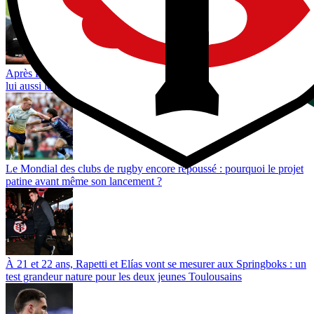
Après Posolo Tuilagi, Preston Tekori, le fils de Joe Tekori, choisit
lui aussi le XV de France
Le Mondial des clubs de rugby encore repoussé : pourquoi le projet
patine avant même son lancement ?
À 21 et 22 ans, Rapetti et Elías vont se mesurer aux Springboks : un
test grandeur nature pour les deux jeunes Toulousains