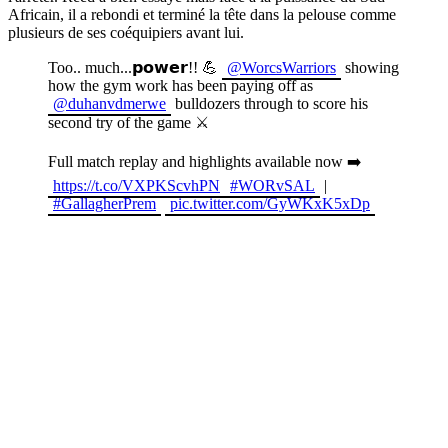
Africain, il a rebondi et terminé la tête dans la pelouse comme
plusieurs de ses coéquipiers avant lui.
Too.. much...𝗽𝗼𝘄𝗲𝗿!! 💪
@WorcsWarriors
showing
how the gym work has been paying off as
@duhanvdmerwe
bulldozers through to score his
second try of the game ⚔️
Full match replay and highlights available now ➡️
https://t.co/VXPKScvhPN
#WORvSAL
|
#GallagherPrem
pic.twitter.com/GyWKxK5xDp