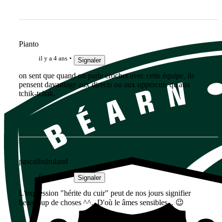
Pianto
il y a 4 ans
Signaler
on sent que quand on parle crochet avec cette équipe, ils
pensent davantage aux directs ou aux uppercuts qu'aux
tchik-tchak.
pascalbulroland
il y a 4 ans
Signaler
L'expression "hérite du cuir" peut de nos jours signifier
beaucoup de choses ^^...D'où le âmes sensibles... 😉