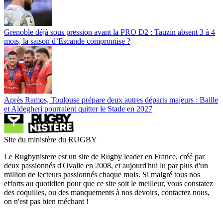
Grenoble déjà sous pression avant la PRO D2 : Tauzin absent 3 à 4
mois, la saison d’Escande compromise ?
Après Ramos, Toulouse prépare deux autres départs majeurs : Baille
et Aldegheri pourraient quitter le Stade en 2027
Site du ministère du RUGBY
Le Rugbynistere est un site de Rugby leader en France, créé par
deux passionnés d'Ovalie en 2008, et aujourd'hui lu par plus d'un
million de lecteurs passionnés chaque mois. Si malgré tous nos
efforts au quotidien pour que ce site soit le meilleur, vous constatez
des coquilles, ou des manquements à nos devoirs, contactez nous,
on n'est pas bien méchant !