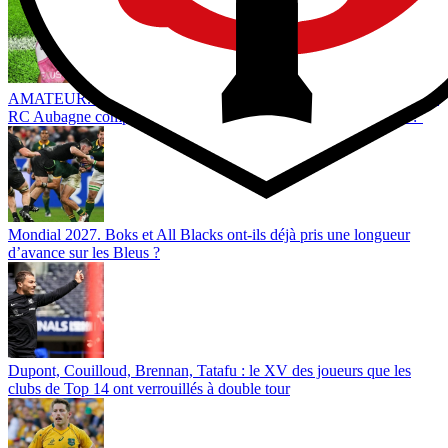
AMATEUR. Animer les dimanches, recrue de ProD2... Comment le
RC Aubagne compte se relancer après le grand chambardement ?
Mondial 2027. Boks et All Blacks ont-ils déjà pris une longueur
d’avance sur les Bleus ?
Dupont, Couilloud, Brennan, Tatafu : le XV des joueurs que les
clubs de Top 14 ont verrouillés à double tour