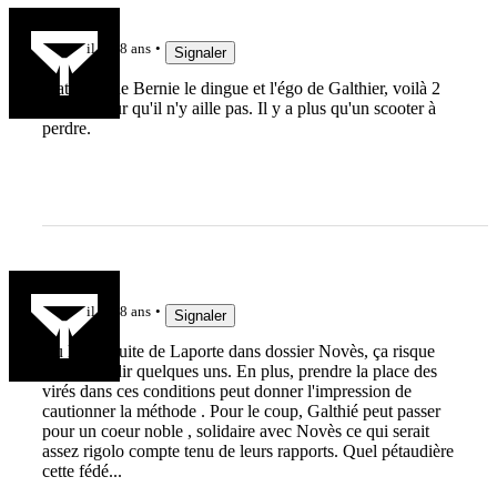
breiz93
il y a 8 ans
Signaler
L'attitude de Bernie le dingue et l'égo de Galthier, voilà 2
raisons pour qu'il n'y aille pas. Il y a plus qu'un scooter à
perdre.
Trainduc
il y a 8 ans
Signaler
Vu la conduite de Laporte dans dossier Novès, ça risque
d'en refroidir quelques uns. En plus, prendre la place des
virés dans ces conditions peut donner l'impression de
cautionner la méthode . Pour le coup, Galthié peut passer
pour un coeur noble , solidaire avec Novès ce qui serait
assez rigolo compte tenu de leurs rapports. Quel pétaudière
cette fédé...