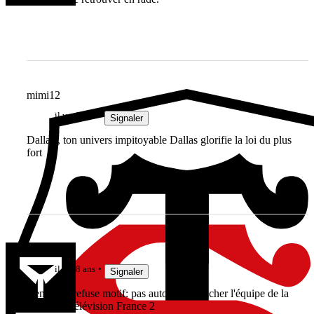
mimi12
il y a 8 ans
Signaler
Dallas , ton univers impitoyable Dallas glorifie la loi du plus
fort
Jak3192
il y a 8 ans
Signaler
Ben oui il refuse motif: pas autorisé à coacher l'équipe de la
cabine de télévision France 2