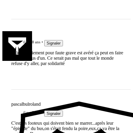
FRLab
il y a 8 ans
Signaler
Si le licenciement pour faute grave est avéré ça peut en faire
réfléchir plus d'un. Ce serait pas mal que tout le monde
refuse d'y aller, par solidarité
pascalbulroland
il y a 8 ans
Signaler
C'est les footeux qui doivent bien se marrer...après leur
"épisode" du bus,on s'était fendu la poire,eux,ça va être la