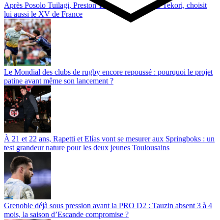
Après Posolo Tuilagi, Preston Tekori, le fils de Joe Tekori, choisit
lui aussi le XV de France
Le Mondial des clubs de rugby encore repoussé : pourquoi le projet
patine avant même son lancement ?
À 21 et 22 ans, Rapetti et Elías vont se mesurer aux Springboks : un
test grandeur nature pour les deux jeunes Toulousains
Grenoble déjà sous pression avant la PRO D2 : Tauzin absent 3 à 4
mois, la saison d’Escande compromise ?