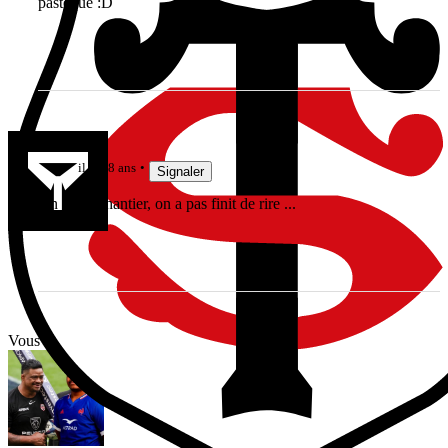
pastèque :D
Tot
il y a 8 ans
Signaler
Un sacré chantier, on a pas finit de rire ...
Vous avez tout lu ?