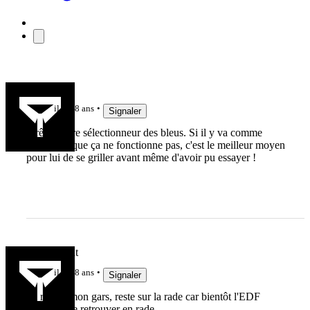
math1907
il y a 8 ans
Signaler
Il rêve d'être sélectionneur des bleus. Si il y va comme
adjoint, et que ça ne fonctionne pas, c'est le meilleur moyen
pour lui de se griller avant même d'avoir pu essayer !
Droitdevant
il y a 8 ans
Signaler
Ta raison mon gars, reste sur la rade car bientôt l'EDF
risque de se retrouver en rade.