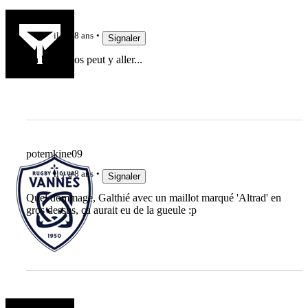
Krakinut
il y a 8 ans
Signaler
Eh ben Urios peut y aller...
potemkine09
il y a 8 ans
Signaler
Quel dommage, Galthié avec un maillot marqué 'Altrad' en
gros dessus, ça aurait eu de la gueule :p
Bagnar