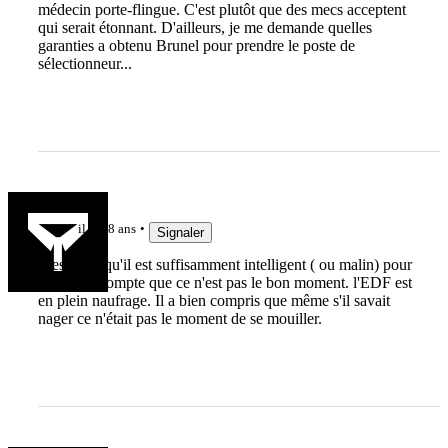
médecin porte-flingue. C'est plutôt que des mecs acceptent
qui serait étonnant. D'ailleurs, je me demande quelles
garanties a obtenu Brunel pour prendre le poste de
sélectionneur...
sorgina
il y a 8 ans
Signaler
C'est clair qu'il est suffisamment intelligent ( ou malin) pour
se rendre compte que ce n'est pas le bon moment. l'EDF est
en plein naufrage. Il a bien compris que même s'il savait
nager ce n'était pas le moment de se mouiller.