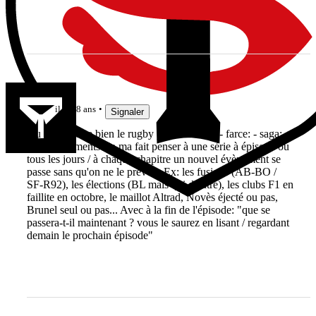
Jak3192
il y a 8 ans
Signaler
Au final j'aime bien le rugby pour son coté - farce: - saga: -
rebondissements Ça ma fait penser à une série à épisode ou
tous les jours / à chaque chapitre un nouvel évènement se
passe sans qu'on ne le prévoit. Ex: les fusions (AB-BO /
SF-R92), les élections (BL mais qui d'autre), les clubs F1 en
faillite en octobre, le maillot Altrad, Novès éjecté ou pas,
Brunel seul ou pas... Avec à la fin de l'épisode: "que se
passera-t-il maintenant ? vous le saurez en lisant / regardant
demain le prochain épisode"