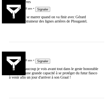
Team Viscères
il y a 8 ans
Signaler
On va bien se marrer quand on va finir avec Gérard
Mensoif, entraineur des lignes arrières de Plougastel.
ketamine
il y a 8 ans
Signaler
Comme beaucoup je vois avant tout dans le geste honorable
de Galthié une grande capacité à se protéger du futur fiasco
à venir afin un jour d'arriver à son Graal !