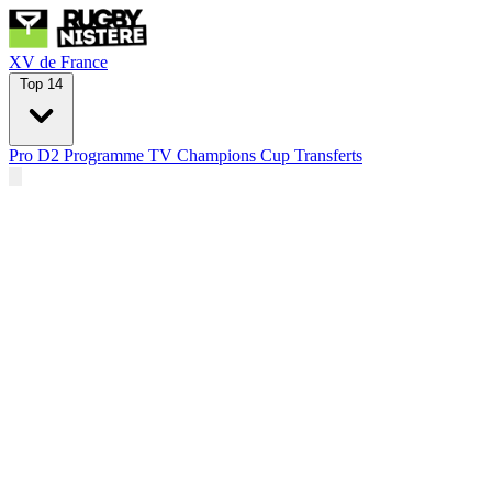
XV de France
Top 14
Pro D2
Programme TV
Champions Cup
Transferts