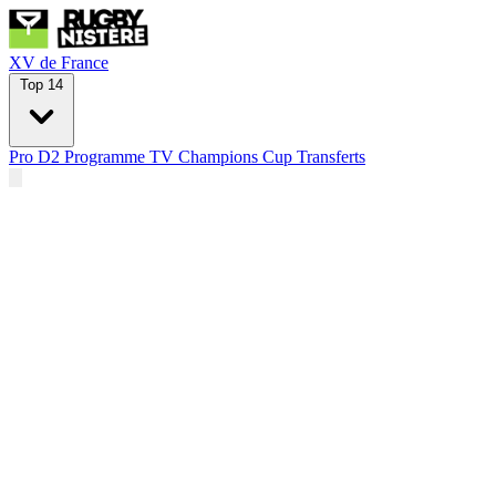
XV de France
Top 14
Pro D2
Programme TV
Champions Cup
Transferts