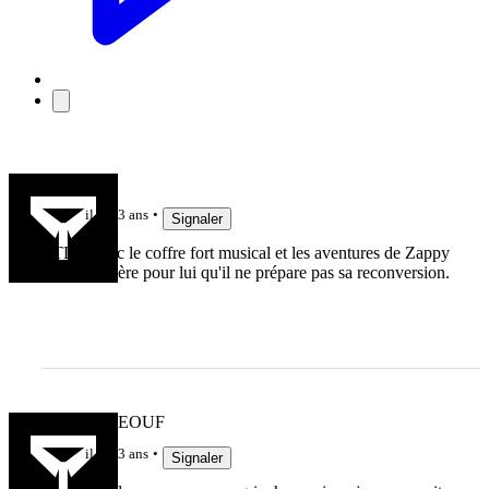
alan75
il y a 3 ans
Signaler
RTL ? Avec le coffre fort musical et les aventures de Zappy
Max? J'espère pour lui qu'il ne prépare pas sa reconversion.
RUGBYDEOUF
il y a 3 ans
Signaler