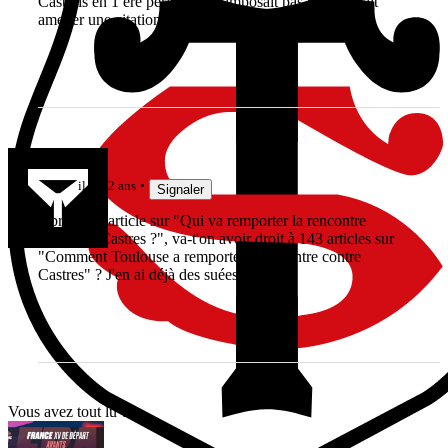
Castrais en 1 ere période ne s'imposait pas et "pourrait"
amener une citation
Jièl
il y a 2 ans
Signaler
Après 143 article sur "Qui va remporter la rencontre
Toulouse/Castres ?", va-t'on avoir droit à 143 articles sur
"Comment Toulouse a remporté la rencontre contre
Castres" ? J'en ai déjà des suées...
Vous avez tout lu ?