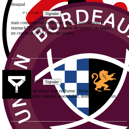
dusqual
il y a 2 ans
Signaler
mais comment fait mola pour gagner sans dupont et
ntamack??? galthié, il ferait mieux de prendre un papier et
un crayon et de se coller au boulot...
duodumat
il y a 2 ans
Signaler
Les joueurs de retour sont en forme ! Beau résultat du ST
mais une équipe castraise assez faible, dommage pour eux.