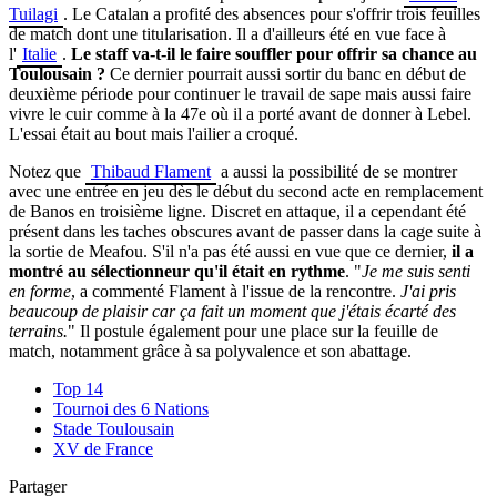
Tuilagi
. Le Catalan a profité des absences pour s'offrir trois feuilles
de match dont une titularisation. Il a d'ailleurs été en vue face à
l'
Italie
.
Le staff va-t-il le faire souffler pour offrir sa chance au
Toulousain ?
Ce dernier pourrait aussi sortir du banc en début de
deuxième période pour continuer le travail de sape mais aussi faire
vivre le cuir comme à la 47e où il a porté avant de donner à Lebel.
L'essai était au bout mais l'ailier a croqué.
Notez que
Thibaud Flament
a aussi la possibilité de se montrer
avec une entrée en jeu dès le début du second acte en remplacement
de Banos en troisième ligne. Discret en attaque, il a cependant été
présent dans les taches obscures avant de passer dans la cage suite à
la sortie de Meafou. S'il n'a pas été aussi en vue que ce dernier,
il a
montré au sélectionneur qu'il était en rythme
. "
Je me suis senti
en forme
, a commenté Flament à l'issue de la rencontre.
J'ai pris
beaucoup de plaisir car ça fait un moment que j'étais écarté des
terrains.
" Il postule également pour une place sur la feuille de
match, notamment grâce à sa polyvalence et son abattage.
Top 14
Tournoi des 6 Nations
Stade Toulousain
XV de France
Partager