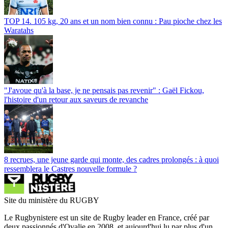
TOP 14. 105 kg, 20 ans et un nom bien connu : Pau pioche chez les
Waratahs
"J'avoue qu'à la base, je ne pensais pas revenir" : Gaël Fickou,
l'histoire d'un retour aux saveurs de revanche
8 recrues, une jeune garde qui monte, des cadres prolongés : à quoi
ressemblera le Castres nouvelle formule ?
Site du ministère du RUGBY
Le Rugbynistere est un site de Rugby leader en France, créé par
deux passionnés d'Ovalie en 2008, et aujourd'hui lu par plus d'un