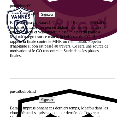
potemkine09
il y a 2 ans
Signaler
Barassi, Barassi, Barassi! Quel talent! Beaucoup ont fait un
bon match, Lebel un peu en dedans. De l'envie, mais se la
jouer tout seul et vendanger un essai n'a pas dû plaire à
Mola. Un regret sur ce match, la faiblesse du CO. Ils m'ont
rappelé la finale contre le MHR où rien n'allait. Popelin
d'habitude si bon est passé au travers. Ce sera une source de
motivation si le CO rencontre le Stade dans les phases
finales.
pascalbulroland
il y a 2 ans
Signaler
Barassi impressionnant ces derniers temps, Meafou dans les
clous même si sa prise au cou par derrière de l'ouvreur