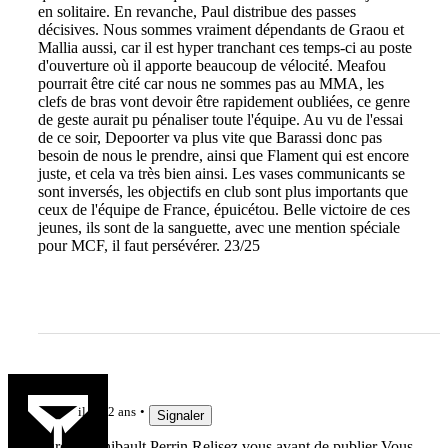
en solitaire. En revanche, Paul distribue des passes
décisives. Nous sommes vraiment dépendants de Graou et
Mallia aussi, car il est hyper tranchant ces temps-ci au poste
d'ouverture où il apporte beaucoup de vélocité. Meafou
pourrait être cité car nous ne sommes pas au MMA, les
clefs de bras vont devoir être rapidement oubliées, ce genre
de geste aurait pu pénaliser toute l'équipe. Au vu de l'essai
de ce soir, Depoorter va plus vite que Barassi donc pas
besoin de nous le prendre, ainsi que Flament qui est encore
juste, et cela va très bien ainsi. Les vases communicants se
sont inversés, les objectifs en club sont plus importants que
ceux de l'équipe de France, épuicétou. Belle victoire de ces
jeunes, ils sont de la sanguette, avec une mention spéciale
pour MCF, il faut persévérer. 23/25
Manu
il y a 2 ans
Signaler
Purée @Thibault Perrin Relisez vous avant de publier Vous