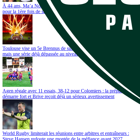
À 44 ans, Ma’a Nonu va retrouver les All Blacks et ''défier'' le haka
pour la 1ère fois de sa carrière
Toulouse vise un 5e Brennus de suite : un record absolu en France,
mais une série déjà dépassée au niveau mondial
Agen régale avec 11 essais, 38-12 pour Colomiers : la préparation
démarre fort et Brive reçoit déjà un sérieux avertissement
World Rugby limiterait les réunions entre arbitres et entraîneurs :
Steve Hansen redoute une montée de la méfiance avant 2027