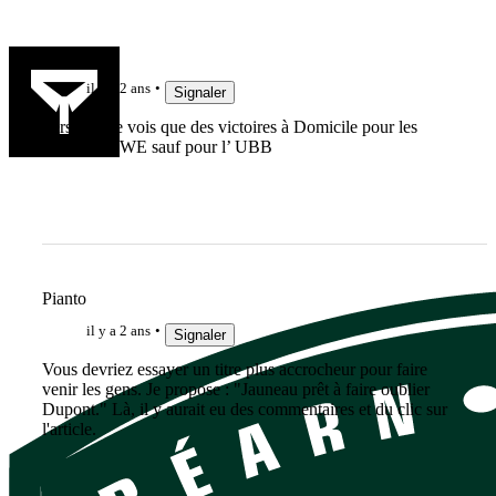
jujudethil
il y a 2 ans
Signaler
Perso, je ne vois que des victoires à Domicile pour les
équipes ce WE sauf pour l’ UBB
Pianto
il y a 2 ans
Signaler
Vous devriez essayer un titre plus accrocheur pour faire
venir les gens. Je propose : "Jauneau prêt à faire oublier
Dupont." Là, il y aurait eu des commentaires et du clic sur
l'article.