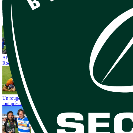
Vous avez tout lu ?
ARBITRAGE. Le genou de Fabian Holland sur la tête d’Evan
Roos devait-il être sanctionné ?
Un rouge dès la 33e et trois points d’écart : les Wallabies passent
tout près d’une défaite historique au Japon