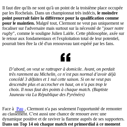
Il faut dire qu'ils ne sont qu'à un point de la troisième place occupée
par les Rochelais. Dans un championnat très indécis,
le moindre
point pourrait faire la différence pour la qualification comme
pour le maintien.
Malgré tout, Clermont ne veut pas uniquement se
focaliser sur l'adversaire mais surtout sur la nécessité de "
jouer notre
rugby
", comme le souligne Julien Laïrle. Cette philosophie, axée sur
le retour aux fondamentaux et l'exploitation total de leur potentiel,
pourrait bien être la clé d'un renouveau tant espéré par les fans.
D’abord, on veut se rattraper à domicile. Avant, on perdait
très rarement au Michelin, ce n’est pas normal d’avoir déjà
concédé 3 défaites et 1 nul cette saison. Si on ne veut pas
descendre plus et accrocher en haut, on n’a pas trop le
choix. Il nous faut des points à chaque match. (Baptiste
Jauneau via La République des Pyrénées)
Face à
Pau
, Clermont n'a pas seulement l'opportunité de remonter
au classement. C'est aussi une chance de renouer avec une
dynamique positive et de raviver la flamme auprès de ses supporters.
Dans un Top 14 où chaque match est primordial à ce moment