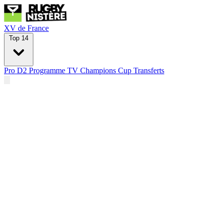
XV de France
Top 14
Pro D2
Programme TV
Champions Cup
Transferts