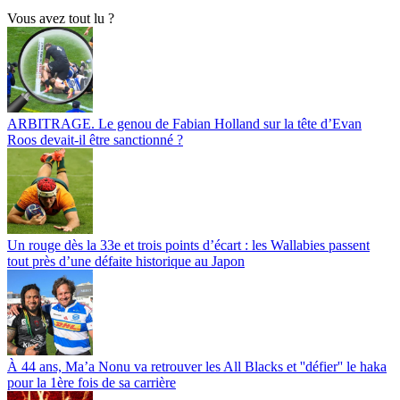
Vous avez tout lu ?
ARBITRAGE. Le genou de Fabian Holland sur la tête d’Evan
Roos devait-il être sanctionné ?
Un rouge dès la 33e et trois points d’écart : les Wallabies passent
tout près d’une défaite historique au Japon
À 44 ans, Ma’a Nonu va retrouver les All Blacks et ''défier'' le haka
pour la 1ère fois de sa carrière