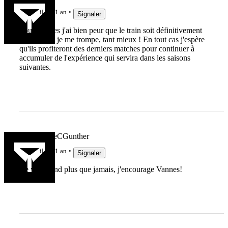
il y a 1 an
Signaler
Pour Vannes j'ai bien peur que le train soit définitivement
passé. Et si je me trompe, tant mieux ! En tout cas j'espère
qu'ils profiteront des derniers matches pour continuer à
accumuler de l'expérience qui servira dans les saisons
suivantes.
lebonbernieCGunther
il y a 1 an
Signaler
Ce week-end plus que jamais, j'encourage Vannes!