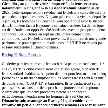
Girondins, au point de venir s’imposer à plusieurs reprises,
notamment un cinglant 6-36 au stade Matmut Atlantique en
2023.
Cette époque semble révolue tant le club à la caravelle est à la
peine depuis quelques mois. N’ayant plus connu la victoire depuis le
4 janvier, les hommes de Ronan O’Gara ont renoué avec le succès
dans la douleur face à Bayonne la semaine dernière. La dynamique
est diamétralement opposée côté bordelais, avec un groupe en pleine
confiance. Six victoires en sept matchs toutes compétitions
confondues. Les Rochelais sont prévenus, il faudra sortir une grande
performance pour espérer un résultat positif. L’UBB ne devrait pas
se faire surprendre à Chaban-Delmas.
Racing 92
-
Stade Français
e
Ce derby parisien représente le match de la peur par excellence. 11
e
et 12
, les deux clubs connaissent une saison galère, bien loin de
leurs standards habituels. Au point de lutter pour leur maintien à cinq
journées de la fin du championnat. Les Soldats Roses sont à égalité
e
de points avec l’USAP, 13
et barragiste. Ils se déplaceront sur la
pelouse des catalans lors de la prochaine journée de championnat.
Autant dire que les deux prochains matchs s’annoncent
particulièrement tendus pour les hommes de Paul Gustard.
Dimanche soir, avantage au Racing 92 qui semble avoir
retrouvé un peu d’allant ces dernières semaines en se rassurant