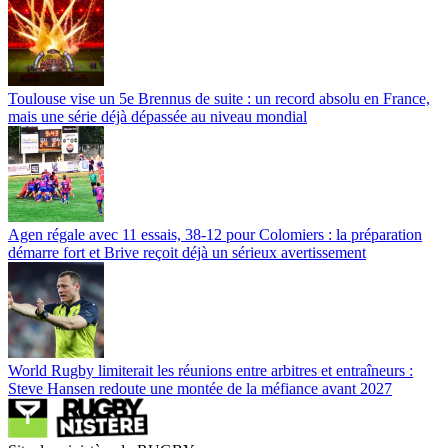
Toulouse vise un 5e Brennus de suite : un record absolu en France,
mais une série déjà dépassée au niveau mondial
Agen régale avec 11 essais, 38-12 pour Colomiers : la préparation
démarre fort et Brive reçoit déjà un sérieux avertissement
World Rugby limiterait les réunions entre arbitres et entraîneurs :
Steve Hansen redoute une montée de la méfiance avant 2027