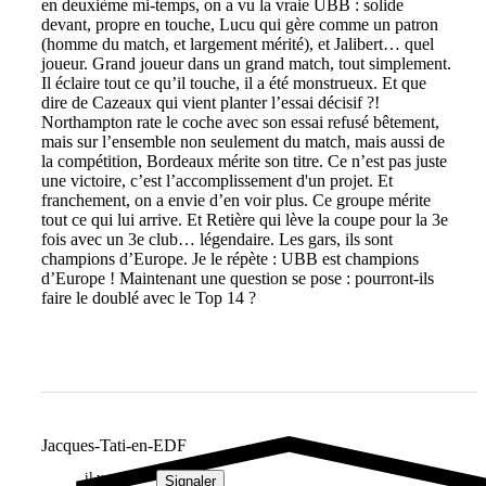
en deuxième mi-temps, on a vu la vraie UBB : solide
devant, propre en touche, Lucu qui gère comme un patron
(homme du match, et largement mérité), et Jalibert… quel
joueur. Grand joueur dans un grand match, tout simplement.
Il éclaire tout ce qu’il touche, il a été monstrueux. Et que
dire de Cazeaux qui vient planter l’essai décisif ?!
Northampton rate le coche avec son essai refusé bêtement,
mais sur l’ensemble non seulement du match, mais aussi de
la compétition, Bordeaux mérite son titre. Ce n’est pas juste
une victoire, c’est l’accomplissement d'un projet. Et
franchement, on a envie d’en voir plus. Ce groupe mérite
tout ce qui lui arrive. Et Retière qui lève la coupe pour la 3e
fois avec un 3e club… légendaire. Les gars, ils sont
champions d’Europe. Je le répète : UBB est champions
d’Europe ! Maintenant une question se pose : pourront-ils
faire le doublé avec le Top 14 ?
Jacques-Tati-en-EDF
il y a 1 an
Signaler