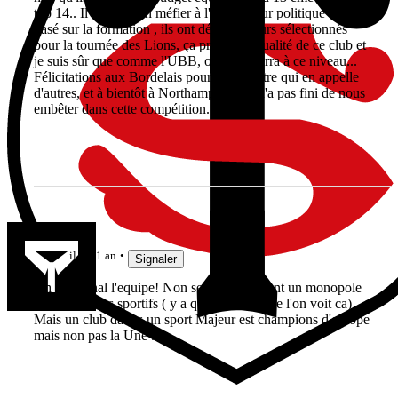
top 14.. Il faudra s'en méfier à l'avenir, leur politique étant
basé sur la formation , ils ont déjà 4 joueurs sélectionnés
pour la tournée des Lions, ça prouve la qualité de ce club et
je suis sûr que comme l'UBB, on les reverra à ce niveau...
Félicitations aux Bordelais pour ce 1 er titre qui en appelle
d'autres, et à bientôt à Northampton qui n'a pas fini de nous
embêter dans cette compétition...
sha1966
il y a 1 an
Signaler
Ah le journal l'equipe! Non seulement ils ont un monopole
des quotidiens sportifs ( y a qu'en france que l'on voit ca)
Mais un club dabns un sport Majeur est champions d'europe
mais non pas la Une .