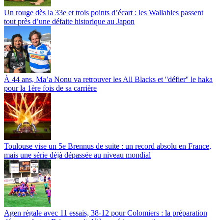
Un rouge dès la 33e et trois points d’écart : les Wallabies passent
tout près d’une défaite historique au Japon
À 44 ans, Ma’a Nonu va retrouver les All Blacks et ''défier'' le haka
pour la 1ère fois de sa carrière
Toulouse vise un 5e Brennus de suite : un record absolu en France,
mais une série déjà dépassée au niveau mondial
Agen régale avec 11 essais, 38-12 pour Colomiers : la préparation