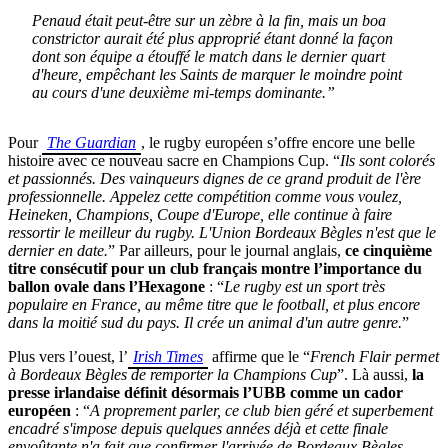
Penaud était peut-être sur un zèbre à la fin, mais un boa
constrictor aurait été plus approprié étant donné la façon
dont son équipe a étouffé le match dans le dernier quart
d'heure, empêchant les Saints de marquer le moindre point
au cours d'une deuxième mi-temps dominante.”
Pour
The Guardian
, le rugby européen s’offre encore une belle
histoire avec ce nouveau sacre en Champions Cup. “
Ils sont colorés
et passionnés. Des vainqueurs dignes de ce grand produit de l'ère
professionnelle. Appelez cette compétition comme vous voulez,
Heineken, Champions, Coupe d'Europe, elle continue à faire
ressortir le meilleur du rugby. L'Union Bordeaux Bègles n'est que le
dernier en date.
” Par ailleurs, pour le journal anglais,
ce cinquième
titre consécutif pour un club français montre l’importance du
ballon ovale dans l’Hexagone
: “
Le rugby est un sport très
populaire en France, au même titre que le football, et plus encore
dans la moitié sud du pays. Il crée un animal d'un autre genre.
”
Plus vers l’ouest, l’
Irish Times
affirme que le “
French Flair permet
à Bordeaux Bègles de remporter la Champions Cup
”. Là aussi,
la
presse irlandaise définit désormais l’UBB comme un cador
européen
: “
A proprement parler, ce club bien géré et superbement
encadré s'impose depuis quelques années déjà et cette finale
envoûtante n'a fait que confirmer l'arrivée de Bordeaux Bègles