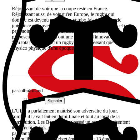
Réjouissant de voir que la coupe reste en France.
Réjouissant aussi de voir qu'en Europe, le rugby qui
domine est devenu souvent un combo fait de vitesse, de
puissance et d'inventivité. l'UBB, Northampton, le ST et un
peu moins le Leinster, sont actuellement des clubs qui
proposent du jeu et qui ont une capacité d'innovation et de
"jeu total" qui élèvent un rugby plus intéressant que le
physico physique d'une époque.
pascalbulroland
il y a 1 an
Signaler
L'UBB a parfaitement maîtrisé son adversaire du jour,
comme il l'avait fait en demi-finale et tout au long de la
compétition. Les Bordelais ont passé un cap et se présentent
totalement libérés pour une fin de top 14 qui s'annonce
palpitante. Un mot sur les Saints Anglais dont j'ai appris
hier qu'ils avaient un budget équivalent au 13 ème de notre