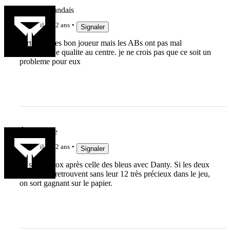
Le Haut Landais
il y a 2 ans
Signaler
certes un tres bon joueur mais les ABs ont pas mal
d’options de qualite au centre. je ne crois pas que ce soit un
probleme pour eux
Ô Toulouse
il y a 2 ans
Signaler
ça sent l'intox après celle des bleus avec Danty. Si les deux
équipes se retrouvent sans leur 12 très précieux dans le jeu,
on sort gagnant sur le papier.