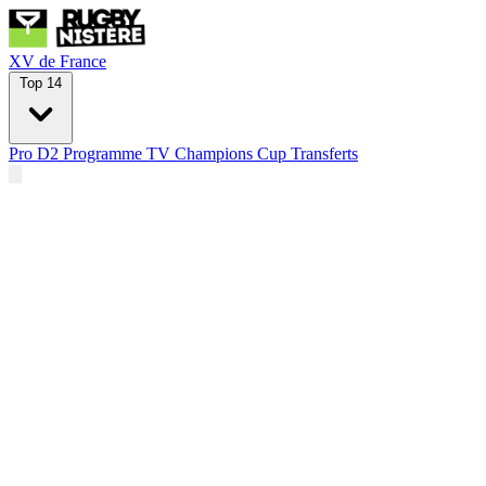
XV de France
Top 14
Pro D2
Programme TV
Champions Cup
Transferts