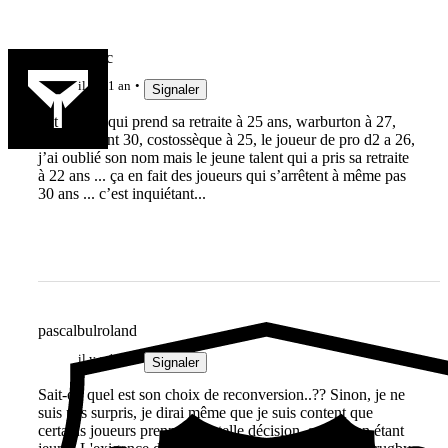
Mickey duc
il y a 1 an
Signaler
Pat lambie qui prend sa retraite à 25 ans, warburton à 27,
lacroix avant 30, costossèque à 25, le joueur de pro d2 a 26,
j’ai oublié son nom mais le jeune talent qui a pris sa retraite
à 22 ans ... ça en fait des joueurs qui s’arrêtent à même pas
30 ans ... c’est inquiétant...
pascalbulroland
il y a 1 an
Signaler
Sait-on quel est son choix de reconversion..?? Sinon, je ne
suis pas surpris, je dirai même que je suis content que
certains joueurs prennent de telle décision, surtout en étant