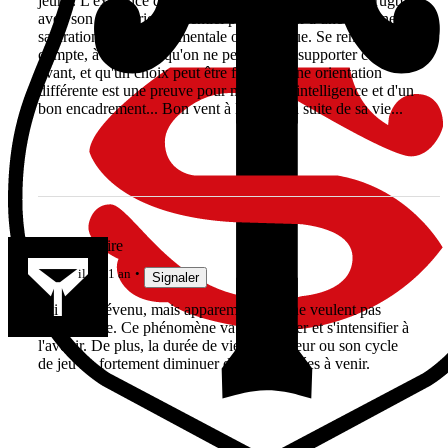
jeune. L'exigence du sport de haut niveau, surtout au rugby
avec son calendrier démentiel peut amener à une certaine
saturation, qu'elle soit mentale ou physique. Se rendre
compte, à 25/26ans qu'on ne peut plus le supporter comme
avant, et qu'un choix peut être fait pour une orientation
différente est une preuve pour moi d'une intelligence et d'un
bon encadrement... Bon vent à lui pour la suite de sa vie...
Vieille Gloire
il y a 1 an
Signaler
J'ai déjà prévenu, mais apparemment ils ne veulent pas
comprendre. Ce phénomène va s'accentuer et s'intensifier à
l'avenir. De plus, la durée de vie d'un joueur ou son cycle
de jeu va fortement diminuer dans les années à venir.