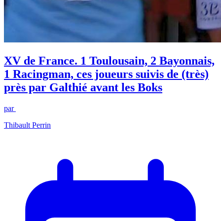
XV de France. 1 Toulousain, 2 Bayonnais,
1 Racingman, ces joueurs suivis de (très)
près par Galthié avant les Boks
par
Thibault Perrin