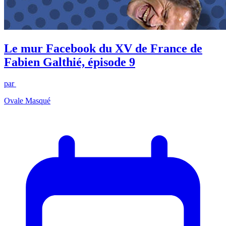
Le mur Facebook du XV de France de
Fabien Galthié, épisode 9
par
Ovale Masqué