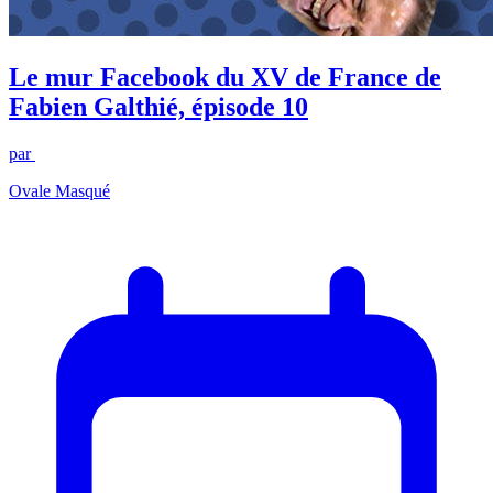
Le mur Facebook du XV de France de
Fabien Galthié, épisode 10
par
Ovale Masqué