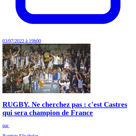
03/07/2022 à 19h00
RUGBY. Ne cherchez pas : c'est Castres
qui sera champion de France
par
Baptiste Elisabelar