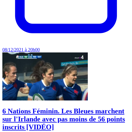
08/12/2021 à 20h00
6 Nations Féminin. Les Bleues marchent
sur l'Irlande avec pas moins de 56 points
inscrits [VIDÉO]