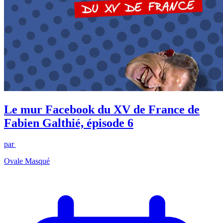
Le mur Facebook du XV de France de
Fabien Galthié, épisode 6
par
Ovale Masqué