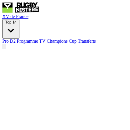
XV de France
Top 14
Pro D2
Programme TV
Champions Cup
Transferts