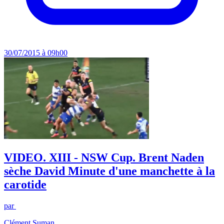
30/07/2015 à 09h00
VIDEO. XIII - NSW Cup. Brent Naden
sèche David Minute d'une manchette à la
carotide
par
Clément Suman