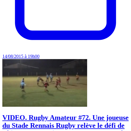
14/08/2015 à 19h00
VIDEO. Rugby Amateur #72. Une joueuse
du Stade Rennais Rugby relève le défi de