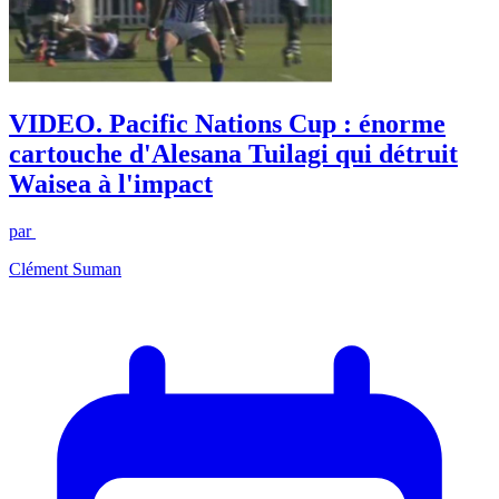
VIDEO. Pacific Nations Cup : énorme
cartouche d'Alesana Tuilagi qui détruit
Waisea à l'impact
par
Clément Suman