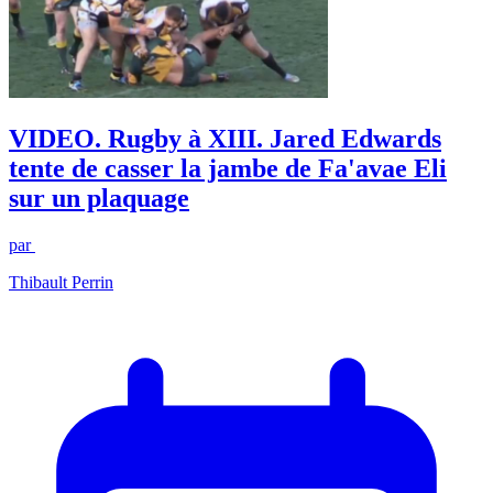
VIDEO. Rugby à XIII. Jared Edwards
tente de casser la jambe de Fa'avae Eli
sur un plaquage
par
Thibault Perrin