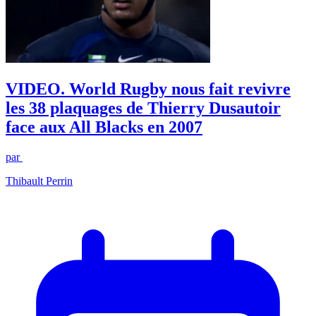
VIDEO. World Rugby nous fait revivre
les 38 plaquages de Thierry Dusautoir
face aux All Blacks en 2007
par
Thibault Perrin