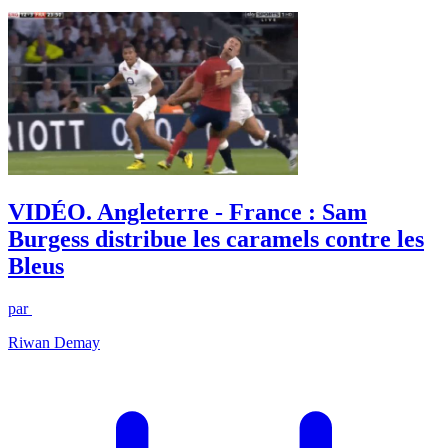
VIDÉO. Angleterre - France : Sam
Burgess distribue les caramels contre les
Bleus
par
Riwan Demay