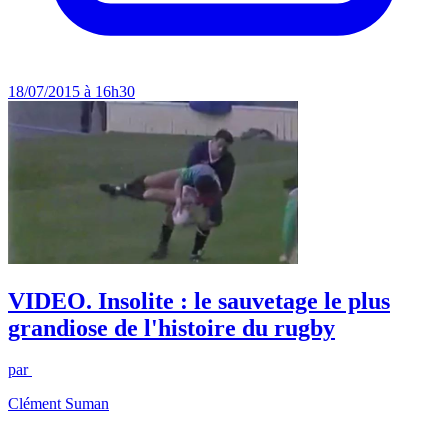
18/07/2015 à 16h30
VIDEO. Insolite : le sauvetage le plus
grandiose de l'histoire du rugby
par
Clément Suman