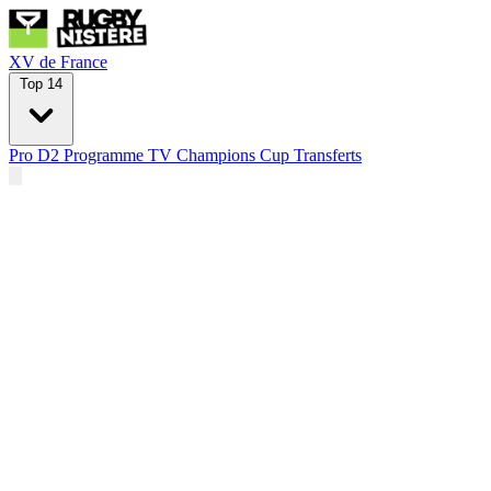
XV de France
Top 14
Pro D2
Programme TV
Champions Cup
Transferts