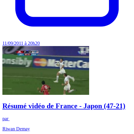
11/09/2011 à 20h20
Résumé vidéo de France - Japon (47-21)
par
Riwan Demay