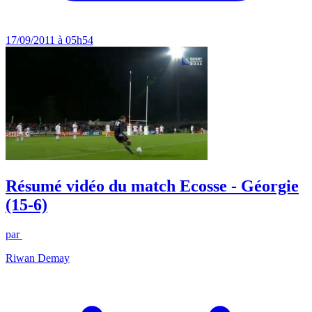
17/09/2011 à 05h54
Résumé vidéo du match Ecosse - Géorgie
(15-6)
par
Riwan Demay