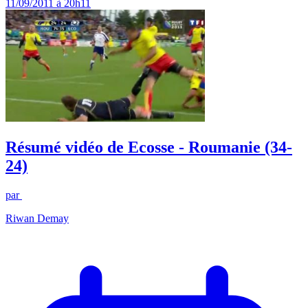
11/09/2011 à 20h11
Résumé vidéo de Ecosse - Roumanie (34-
24)
par
Riwan Demay