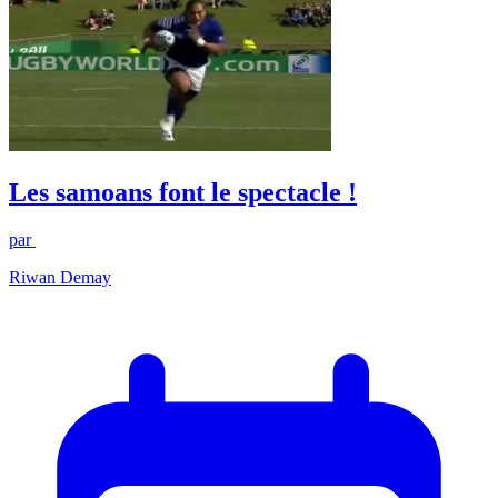
Les samoans font le spectacle !
par
Riwan Demay