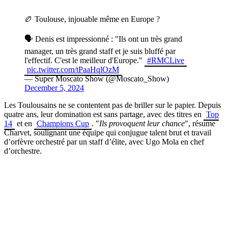
🏉 Toulouse, injouable même en Europe ?
🗣️ Denis est impressionné : "Ils ont un très grand
manager, un très grand staff et je suis bluffé par
l'effectif. C'est le meilleur d'Europe."
#RMCLive
pic.twitter.com/tPaaHqlOzM
— Super Moscato Show (@Moscato_Show)
December 5, 2024
Les Toulousains ne se contentent pas de briller sur le papier. Depuis
quatre ans, leur domination est sans partage, avec des titres en
Top
14
et en
Champions Cup
. "
Ils provoquent leur chance
", résume
Charvet, soulignant une équipe qui conjugue talent brut et travail
d’orfèvre orchestré par un staff d’élite, avec Ugo Mola en chef
d’orchestre.