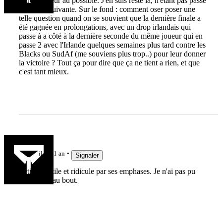
Titre racoleur au possible. J'en suis resté là, n'étant pas passé
a la ligne suivante. Sur le fond : comment oser poser une
telle question quand on se souvient que la dernière finale a
été gagnée en prolongations, avec un drop irlandais qui
passe à a côté à la dernière seconde du même joueur qui en
passe 2 avec l'Irlande quelques semaines plus tard contre les
Blacks ou SudAf (me souviens plus trop..) pour leur donner
la victoire ? Tout ça pour dire que ça ne tient a rien, et que
c'est tant mieux.
Amateur
il y a 1 an
Signaler
Article inutile et ridicule par ses emphases. Je n'ai pas pu
aller jusqu'au bout.