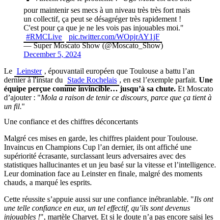
pour maintenir ses mecs à un niveau très très fort mais
un collectif, ça peut se désagréger très rapidement !
C'est pour ça que je ne les vois pas injouables moi."
#RMCLive
pic.twitter.com/WOpjrAY1jF
— Super Moscato Show (@Moscato_Show)
December 5, 2024
Le
Leinster
, épouvantail européen que Toulouse a battu l’an
dernier à l'instar du
Stade Rochelais
, en est l’exemple parfait.
Une
équipe perçue comme invincible… jusqu’à sa chute.
Et Moscato
d’ajouter : "
Mola a raison de tenir ce discours, parce que ça tient à
un fil
."
Une confiance et des chiffres déconcertants
Malgré ces mises en garde, les chiffres plaident pour Toulouse.
Invaincus en Champions Cup l’an dernier, ils ont affiché une
supériorité écrasante, surclassant leurs adversaires avec des
statistiques hallucinantes et un jeu basé sur la vitesse et l’intelligence.
Leur domination face au Leinster en finale, malgré des moments
chauds, a marqué les esprits.
Cette réussite s’appuie aussi sur une confiance inébranlable. "
Ils ont
une telle confiance en eux, un tel effectif, qu’ils sont devenus
injouables !
", martèle Charvet. Et si le doute n’a pas encore saisi les