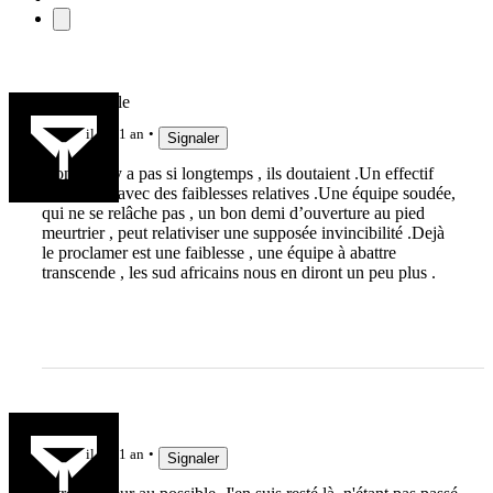
Clochemerle
il y a 1 an
Signaler
Non , il n’y a pas si longtemps , ils doutaient .Un effectif
très riche , avec des faiblesses relatives .Une équipe soudée,
qui ne se relâche pas , un bon demi d’ouverture au pied
meurtrier , peut relativiser une supposée invincibilité .Dejà
le proclamer est une faiblesse , une équipe à abattre
transcende , les sud africains nous en diront un peu plus .
Pil2Dax
il y a 1 an
Signaler