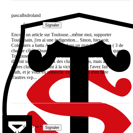
pascalbulroland
il y a 1 an
Signaler
Encore un article sur Toulouse...même moi, supporter
Toulousain, j'en ai une indigestion... Sinon, hier soir,
Colomiers a battu Aix 31-30 dans un match à 6 essais ( 3 de
chaque côté). Quant à la CC, il existe d'autres équipes que
Toulouse, même si c'est le champion en titre. Ce serait bien
d'avoir un état des lieux des clubs Français, mais aussi des
autres clubs prétendant à la victoire. Vous l'avez fait avec
Bath, et je vous en remercie, ce serait bien d'en faire
d'autres svp...
resp
il y a 1 an
Signaler