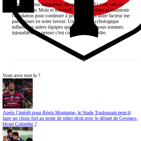
Sommes-nous injouables, sûrement pas ! Et c'est bien ce
qu'a compris Mola et son staff. Rester humbles et maintenir
l'émulation pour continuer à performer. Un autre facteur me
paraît jouer en notre faveur. Un facteur psychologique
influent les autres équipes qui pensent que nous sommes
injouables. Le penser c'est commencer à perdre.
Vous avez tout lu ?
Après l’intérêt pour Régis Montagne, le Stade Toulousain peut-il
faire un choix fort au poste de pilier droit avec le départ de Georges-
Henri Colombe ?