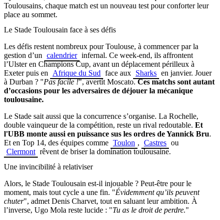
Toulousains, chaque match est un nouveau test pour conforter leur
place au sommet.
Le Stade Toulousain face à ses défis
Les défis restent nombreux pour Toulouse, à commencer par la
gestion d’un
calendrier
infernal. Ce week-end, ils affrontent
l’Ulster en Champions Cup, avant un déplacement périlleux à
Exeter puis en
Afrique du Sud
face aux
Sharks
en janvier. Jouer
à Durban ? "
Pas facile !
", avertit Moscato.
Ces matchs sont autant
d’occasions pour les adversaires de déjouer la mécanique
toulousaine.
Le Stade sait aussi que la concurrence s’organise. La Rochelle,
double vainqueur de la compétition, reste un rival redoutable.
Et
l'UBB monte aussi en puissance sus les ordres de Yannick Bru
.
Et en Top 14, des équipes comme
Toulon
,
Castres
ou
Clermont
rêvent de briser la domination toulousaine.
Une invincibilité à relativiser
Alors, le Stade Toulousain est-il injouable ? Peut-être pour le
moment, mais tout cycle a une fin. "
Évidemment qu’ils peuvent
chuter
", admet Denis Charvet, tout en saluant leur ambition. À
l’inverse, Ugo Mola reste lucide : "
Tu as le droit de perdre.
"