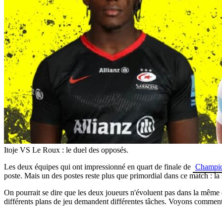
Itoje VS Le Roux : le duel des opposés.
Les deux équipes qui ont impressionné en quart de finale de
Champi
poste. Mais un des postes reste plus que primordial dans ce match : la
On pourrait se dire que les deux joueurs n'évoluent pas dans la même 
différents plans de jeu demandent différentes tâches. Voyons comment l