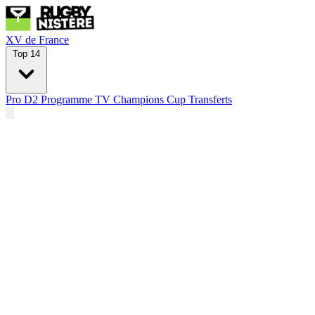
XV de France
Top 14
Pro D2
Programme TV
Champions Cup
Transferts