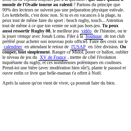
monde de l'Ovalie tourne au ralenti
? Partons du principe que
99% des lecteurs ne suivent pas une préparation physique estivale.
Les kettlebells, c'est donc non. Si tu es en vacances à la plage, tu
peux tout de même faire du sport : beach rugby, touch... Attention
tout de même à ce que ton ventre ne soit pas hors-jeu.
Tu peux
aussi ressortir Rugby 08
, le meilleur jeu
vidéo
de l'histoire, ou te
la jouer
vintage
avec Jonah Lomu. Filer à la
boutique
de ton club
préféré pour acheter son nouveau polo officiel. Faire des croix sur le
calendrier
en attendant le retour de
l'USAP
en 1ère division.
Ou
couper, tout simplement
. Ranger ce Midol, poser ce ballon, oublier
le niveau de jeu du
XV de France
, mettre de côté l'évolution
inquiétante du rugby, et ces nombreuses polémiques en coulisses.
Prend-toi une bière (avec modération bien sûr!), plante le parasol et
ouvre enfin ce livre que belle-maman t'a offert à Noël.
Après la saison qu'on vient de vivre, ça pourrait faire du bien.