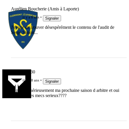
Aurélien Boucherie (Amis à Laporte)
il y a 8 ans
Signaler
J'essaie de trouver désespérément le contenu de l'audit de
Serge Simon...
pompier7830
il y a 8 ans
Signaler
Je prépare sérieusement ma prochaine saison d arbitre et oui
il en faut des mecs serieux????