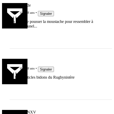
Gruntattitude
il y a 8 ans
Signaler
On se laisse pousser la moustache pour ressembler à
Jacques Brunel...
ced
il y a 8 ans
Signaler
on lit les articles bidons du Rugbynistère
MARCFANXV