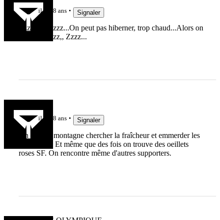
il y a 8 ans
Signaler
Zzzzzz, Zzzzz...On peut pas hiberner, trop chaud...Alors on
sieste...Zzzzz,, Zzzz...
breiz93
il y a 8 ans
Signaler
On part en montagne chercher la fraîcheur et emmerder les
marmottes! Et même que des fois on trouve des oeillets
roses SF. On rencontre même d'autres supporters.