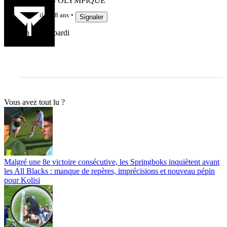
CASTRES OLYMPIQUE
il y a 8 ans
Signaler
On boit té pardi
Vous avez tout lu ?
Malgré une 8e victoire consécutive, les Springboks inquiètent avant
les All Blacks : manque de repères, imprécisions et nouveau pépin
pour Kolisi