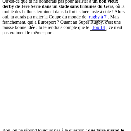
Qu'est-ce que tu ne donnerais pas pour assister à
un bon vieux
derby de 1ère Série dans un stade sans tribunes du Gers
, où la
moitié des ballons terminent dans la forêt située juste à côté ! Alors
oui, tu aurais pu mater la Coupe du monde de
rugby à 7
. Mais
franchement, qui a Eurosport ? Quant au Super Rugby, c'est une
fausse bonne idée : tu te rendrais compte que le
Top 14
, ce n'est
pas vraiment le même sport.
Bon, on ne répond toujours pas à la question :
que faire quand le