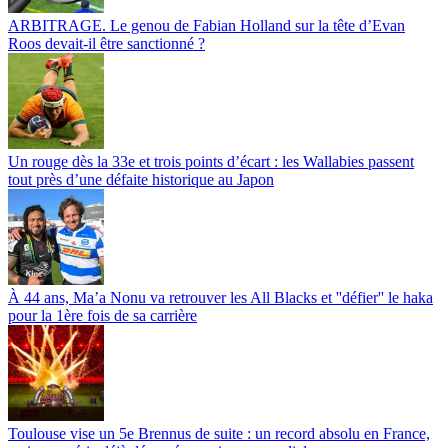
ARBITRAGE. Le genou de Fabian Holland sur la tête d’Evan
Roos devait-il être sanctionné ?
Un rouge dès la 33e et trois points d’écart : les Wallabies passent
tout près d’une défaite historique au Japon
À 44 ans, Ma’a Nonu va retrouver les All Blacks et ''défier'' le haka
pour la 1ère fois de sa carrière
Toulouse vise un 5e Brennus de suite : un record absolu en France,