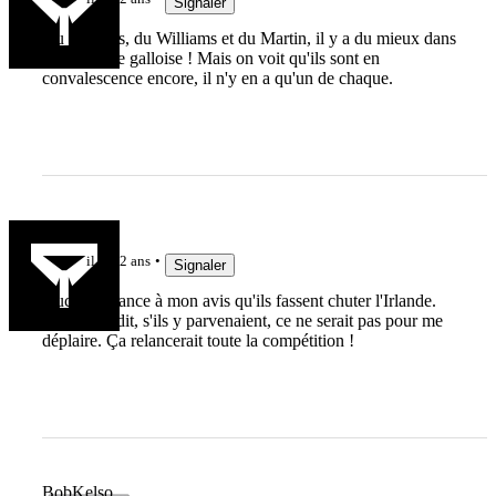
Signaler
Du Thomas, du Williams et du Martin, il y a du mieux dans
cette équipe galloise ! Mais on voit qu'ils sont en
convalescence encore, il n'y en a qu'un de chaque.
Jièl
il y a 2 ans
Signaler
Aucune chance à mon avis qu'ils fassent chuter l'Irlande.
Ceci étant dit, s'ils y parvenaient, ce ne serait pas pour me
déplaire. Ça relancerait toute la compétition !
BobKelso