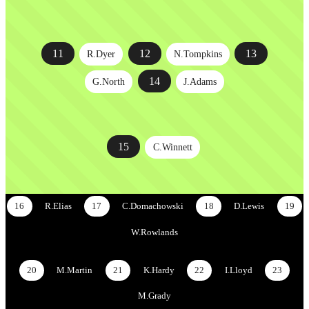
11
12
13
R.Dyer
N.Tompkins
14
G.North
J.Adams
15
C.Winnett
16
R.Elias
17
C.Domachowski
18
D.Lewis
19
W.Rowlands
20
M.Martin
21
K.Hardy
22
I.Lloyd
23
M.Grady