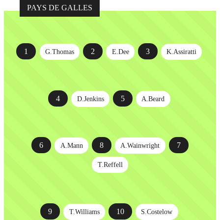
PAYS DE GALLES
1
2
3
G.Thomas
E.Dee
K.Assiratti
4
5
D.Jenkins
A.Beard
6
8
7
A.Mann
A.Wainwright
T.Reffell
9
10
T.Williams
S.Costelow