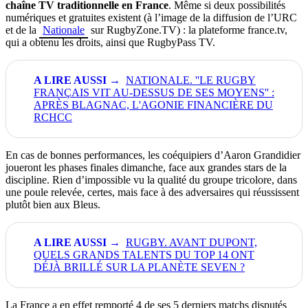
chaîne TV traditionnelle en France
. Même si deux possibilités
numériques et gratuites existent (à l’image de la diffusion de l’URC
et de la
Nationale
sur RugbyZone.TV) : la plateforme france.tv,
qui a obtenu les droits, ainsi que RugbyPass TV.
NATIONALE. ''LE RUGBY
FRANÇAIS VIT AU-DESSUS DE SES MOYENS'' :
APRÈS BLAGNAC, L'AGONIE FINANCIÈRE DU
RCHCC
En cas de bonnes performances, les coéquipiers d’Aaron Grandidier
joueront les phases finales dimanche, face aux grandes stars de la
discipline. Rien d’impossible vu la qualité du groupe tricolore, dans
une poule relevée, certes, mais face à des adversaires qui réussissent
plutôt bien aux Bleus.
RUGBY. AVANT DUPONT,
QUELS GRANDS TALENTS DU TOP 14 ONT
DÉJÀ BRILLÉ SUR LA PLANÈTE SEVEN ?
La France a en effet remporté 4 de ses 5 derniers matchs disputés