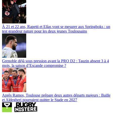
À 21 et 22 ans, Rapetti et Elías vont se mesurer aux Springboks : un
test grandeur nature pour les deux jeunes Toulousains
Grenoble déjà sous pression avant la PRO D2 : Tauzin absent 3 à 4
mois, la saison d’Escande compromise ?
Après Ramos, Toulouse prépare deux autres départs majeurs : Baille
et Aldegheri pourraient quitter le Stade en 2027