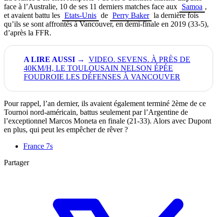
face à l’Australie, 10 de ses 11 derniers matches face aux
Samoa
,
et avaient battu les
Etats-Unis
de
Perry Baker
la dernière fois
qu’ils se sont affrontés à Vancouver, en demi-finale en 2019 (33-5),
d’après la FFR.
VIDEO. SEVENS. À PRÈS DE
40KM/H, LE TOULOUSAIN NELSON ÉPÉE
FOUDROIE LES DÉFENSES À VANCOUVER
Pour rappel, l’an dernier, ils avaient également terminé 2ème de ce
Tournoi nord-américain, battus seulement par l’Argentine de
l’exceptionnel Marcos Moneta en finale (21-33). Alors avec Dupont
en plus, qui peut les empêcher de rêver ?
France 7s
Partager