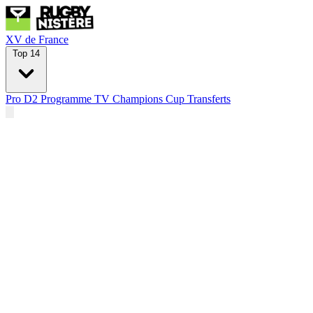
XV de France
Top 14
Pro D2
Programme TV
Champions Cup
Transferts