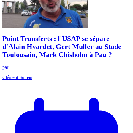
Point Transferts : l'USAP se sépare
d'Alain Hyardet, Gert Muller au Stade
Toulousain, Mark Chisholm à Pau ?
par
Clément Suman