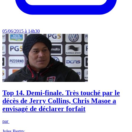
05/06/2015 à 14h30
Top 14. Demi-finale. Très touché par le
décès de Jerry Collins, Chris Masoe a
envisagé de déclarer forfait
par
Jules Bertry