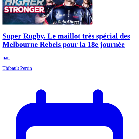
Super Rugby. Le maillot très spécial des
Melbourne Rebels pour la 18e journée
par
Thibault Perrin