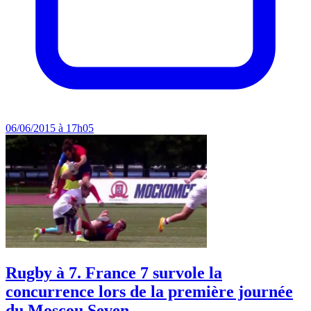
06/06/2015 à 17h05
Rugby à 7. France 7 survole la
concurrence lors de la première journée
du Moscou Seven