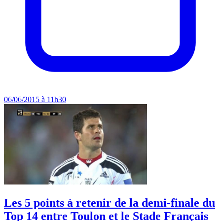
06/06/2015 à 11h30
Les 5 points à retenir de la demi-finale du
Top 14 entre Toulon et le Stade Français