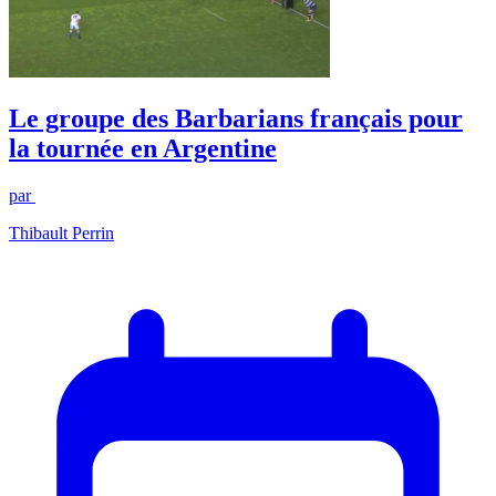
Le groupe des Barbarians français pour
la tournée en Argentine
par
Thibault Perrin