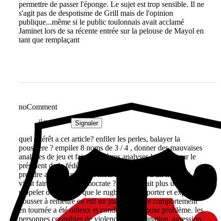
permettre de passer l'éponge. Le sujet est trop sensible. Il ne
s'agit pas de despotisme de Grill mais de l'opinion
publique...même si le public toulonnais avait acclamé
Jaminet lors de sa récente entrée sur la pelouse de Mayol en
tant que remplaçant
noComment
il y a 1 an
Signaler
quel intérêt a cet article? enfiler les perles, balayer la
poussière ? empiler 8 noms de 3 / 4 , donner des mauvaises
analyses de jeu et faire de piètres analyses lexicales sur le
président de la fédé ! bref un raté total au lieu de s'en
prendre avec de mauvais mots à la fédé et à un homme( que
vient faire le terme démocrate ??? ), il serait plus utile de
rappeler des valeurs que le rugby devrait porter et exporter:
pousser à remettre en edf un joueur dont le comportement
en tournée a été odieux et condamné me pose problème. les
personnes coupables de violence, discrimination, agression,