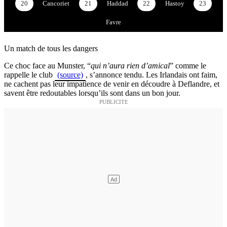
20
Cancoriet
21
Haddad
22
Hastoy
23
Favre
Un match de tous les dangers
Ce choc face au Munster, “
qui n’aura rien d’amical
” comme le
rappelle le club
(source)
, s’annonce tendu. Les Irlandais ont faim,
ne cachent pas leur impatience de venir en découdre à Deflandre, et
savent être redoutables lorsqu’ils sont dans un bon jour.