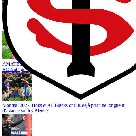
Valoriser ses dernières années sans renier son histoire, le choix
"logique" de Ramos
AMATEUR. Animer les dimanches, recrue de ProD2... Comment le
RC Aubagne compte se relancer après le grand chambardement ?
Mondial 2027. Boks et All Blacks ont-ils déjà pris une longueur
d’avance sur les Bleus ?