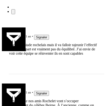
ARI
il y a 1 an
Signaler
J’adore le stade rochelais mais il va falloir rajeunir l’effectif
le 15 de départ est vraiment pas du équilibré. J’ai envie de
voir cette équipe se réinventer ils en sont capables
jujudethil
il y a 1 an
Signaler
J’espère que nos amis Rochelet vont s’occuper
correctement du célèbre Beirne, À l’ancienne, comme on