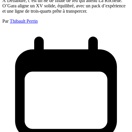
À Deflandre, c’est un 8e de finale de feu qui attend La Rochelle.
O’Gara aligne un XV solide, équilibré, avec un pack d’expérience
et une ligne de trois-quarts prête à transpercer.
Par
Thibault Perrin