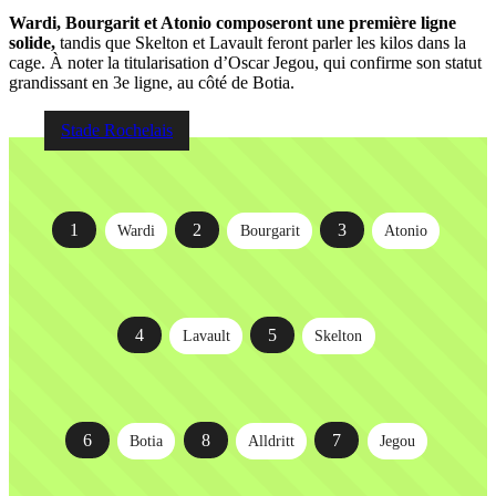
Wardi, Bourgarit et Atonio composeront une première ligne
solide,
tandis que Skelton et Lavault feront parler les kilos dans la
cage. À noter la titularisation d’Oscar Jegou, qui confirme son statut
grandissant en 3e ligne, au côté de Botia.
Stade Rochelais
1
2
3
Wardi
Bourgarit
Atonio
4
5
Lavault
Skelton
6
8
7
Botia
Alldritt
Jegou