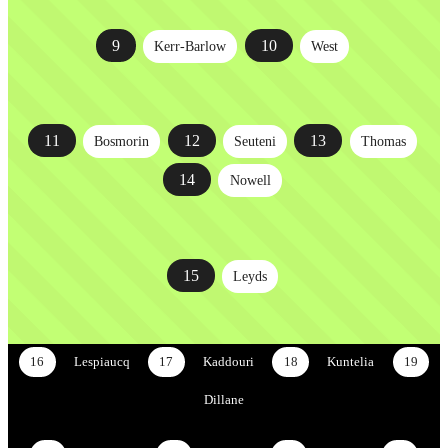
9
10
Kerr-Barlow
West
11
12
13
Bosmorin
Seuteni
Thomas
14
Nowell
15
Leyds
16
Lespiaucq
17
Kaddouri
18
Kuntelia
19
Dillane