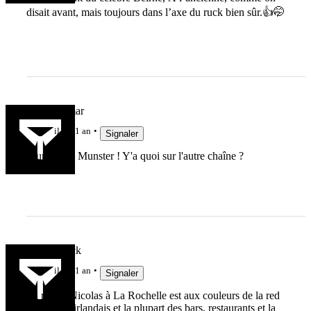
disait avant, mais toujours dans l’axe du ruck bien sûr.👍🤭
Schloukamar
il y a 1 an
Signaler
Munster vs Munster ! Y'a quoi sur l'autre chaîne ?
Yellowblack
il y a 1 an
Signaler
La rue St Nicolas à La Rochelle est aux couleurs de la red
army. Pub irlandais et la plupart des bars, restaurants et la