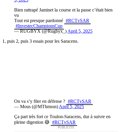
Bien rattrapé Jaminet la course et la passe c’était bien
vu
Tout est presque pardonné
#RCTvSAR
#InvestecChampionsCup
— RUGBYX (@Rugbyx_)
April 5, 2025
1, puis 2, puis 3 essais pour les Saracens.
On va s’y filer en défense ?
#RCTvSAR
— Mous (@MThmssn)
April 5, 2025
Ça part très fort ce Toulon-Saracens, dur à suivre en
pleine digestion 😅
#RCTvSAR