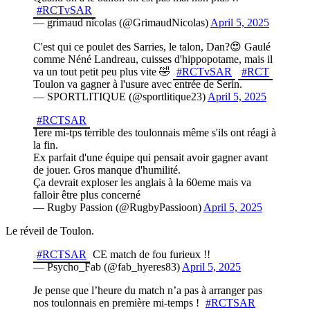
#RCTvSAR
— grimaud nicolas (@GrimaudNicolas)
April 5, 2025
C'est qui ce poulet des Sarries, le talon, Dan?😍 Gaulé
comme Néné Landreau, cuisses d'hippopotame, mais il
va un tout petit peu plus vite 🤣
#RCTvSAR
#RCT
Toulon va gagner à l'usure avec entrée de Serin.
— SPORTLITIQUE (@sportlitique23)
April 5, 2025
#RCTSAR
1ere mi-tps terrible des toulonnais même s'ils ont réagi à
la fin.
Ex parfait d'une équipe qui pensait avoir gagner avant
de jouer. Gros manque d'humilité.
Ça devrait exploser les anglais à la 60eme mais va
falloir être plus concerné
— Rugby Passion (@RugbyPassioon)
April 5, 2025
Le réveil de Toulon.
#RCTSAR
CE match de fou furieux !!
— Psycho_Fab (@fab_hyeres83)
April 5, 2025
Je pense que l’heure du match n’a pas à arranger pas
nos toulonnais en première mi-temps !
#RCTSAR