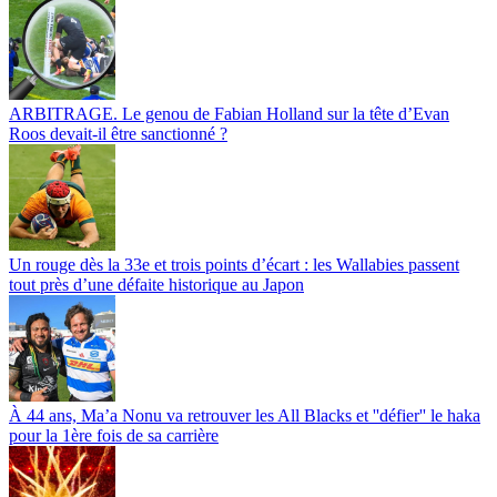
ARBITRAGE. Le genou de Fabian Holland sur la tête d’Evan
Roos devait-il être sanctionné ?
Un rouge dès la 33e et trois points d’écart : les Wallabies passent
tout près d’une défaite historique au Japon
À 44 ans, Ma’a Nonu va retrouver les All Blacks et ''défier'' le haka
pour la 1ère fois de sa carrière