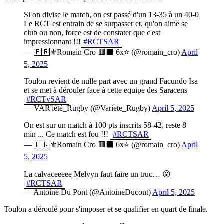
Si on divise le match, on est passé d'un 13-35 à un 40-0
Le RCT est entrain de se surpasser et, qu'on aime se
club ou non, force est de constater que c'est
impressionnant !!!
#RCTSAR
— 🇫🇷⚜️Romain Cro 🟥⬛️ 6x⭐️ (@romain_cro)
April
5, 2025
Toulon revient de nulle part avec un grand Facundo Isa
et se met à dérouler face à cette equipe des Saracens
#RCTvSAR
— VAR'iété_Rugby (@Variete_Rugby)
April 5, 2025
On est sur un match à 100 pts inscrits 58-42, reste 8
min ... Ce match est fou !!!
#RCTSAR
— 🇫🇷⚜️Romain Cro 🟥⬛️ 6x⭐️ (@romain_cro)
April
5, 2025
La calvaceeeee Melvyn faut faire un truc… 😮
#RCTSAR
— Antoine Du Pont (@AntoineDucont)
April 5, 2025
Toulon a déroulé pour s'imposer et se qualifier en quart de finale.