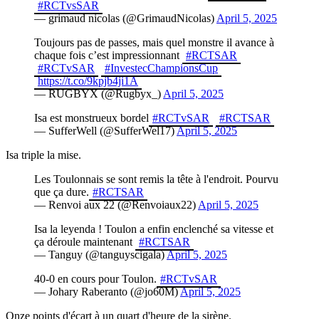
#RCTvsSAR
— grimaud nicolas (@GrimaudNicolas)
April 5, 2025
Toujours pas de passes, mais quel monstre il avance à
chaque fois c’est impressionnant
#RCTSAR
#RCTvSAR
#InvestecChampionsCup
https://t.co/9kpjb4ji1A
— RUGBYX (@Rugbyx_)
April 5, 2025
Isa est monstrueux bordel
#RCTvSAR
#RCTSAR
— SufferWell (@SufferWel17)
April 5, 2025
Isa triple la mise.
Les Toulonnais se sont remis la tête à l'endroit. Pourvu
que ça dure.
#RCTSAR
— Renvoi aux 22 (@Renvoiaux22)
April 5, 2025
Isa la leyenda ! Toulon a enfin enclenché sa vitesse et
ça déroule maintenant
#RCTSAR
— Tanguy (@tanguyscigala)
April 5, 2025
40-0 en cours pour Toulon.
#RCTvSAR
— Johary Raberanto (@jo60M)
April 5, 2025
Onze points d'écart à un quart d'heure de la sirène.