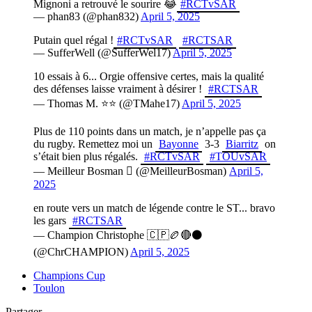
Mignoni a retrouvé le sourire 😂
#RCTvSAR
— phan83 (@phan832)
April 5, 2025
Putain quel régal !
#RCTvSAR
#RCTSAR
— SufferWell (@SufferWel17)
April 5, 2025
10 essais à 6... Orgie offensive certes, mais la qualité
des défenses laisse vraiment à désirer !
#RCTSAR
— Thomas M. ⭐⭐ (@TMahe17)
April 5, 2025
Plus de 110 points dans un match, je n’appelle pas ça
du rugby. Remettez moi un
Bayonne
3-3
Biarritz
on
s’était bien plus régalés.
#RCTvSAR
#TOUvSAR
— Meilleur Bosman  (@MeilleurBosman)
April 5,
2025
en route vers un match de légende contre le ST... bravo
les gars
#RCTSAR
— Champion Christophe 🇨🇵🏉🔴⚫
(@ChrCHAMPION)
April 5, 2025
Champions Cup
Toulon
Partager