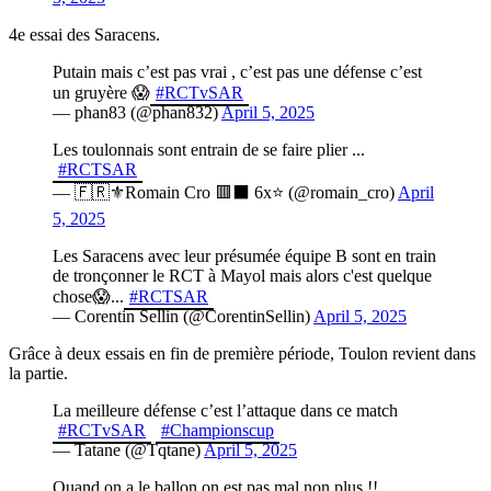
4e essai des Saracens.
Putain mais c’est pas vrai , c’est pas une défense c’est
un gruyère 😱
#RCTvSAR
— phan83 (@phan832)
April 5, 2025
Les toulonnais sont entrain de se faire plier ...
#RCTSAR
— 🇫🇷⚜️Romain Cro 🟥⬛️ 6x⭐️ (@romain_cro)
April
5, 2025
Les Saracens avec leur présumée équipe B sont en train
de tronçonner le RCT à Mayol mais alors c'est quelque
chose😱...
#RCTSAR
— Corentin Sellin (@CorentinSellin)
April 5, 2025
Grâce à deux essais en fin de première période, Toulon revient dans
la partie.
La meilleure défense c’est l’attaque dans ce match
#RCTvSAR
#Championscup
— Tatane (@Tqtane)
April 5, 2025
Quand on a le ballon on est pas mal non plus !!