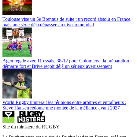
Toulouse vise un 5e Brennus de suite : un record absolu en France,
mais une série déjà dépassée au niveau mondial
Agen régale avec 11 essais, 38-12 pour Colomiers : la préparation
démarre fort et Brive reçoit déjà un sérieux avertissement
World Rugby limiterait les réunions entre arbitres et entraîneurs :
Steve Hansen redoute une montée de la méfiance avant 2027
Site du ministère du RUGBY