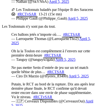
— Nathan (@SkYNbA)
April 5, 2025
🏉 Les Toulonnais baladés par l'équipe B des Saracens
😱
#RCTvSAR
13-21 (15e mn)
— Philippe Gault (@Philippe_Gault)
April 5, 2025
Les Toulonnais n'y sont pas du tout.
Ces ballons jetés n’importe où….
#RCTSAR
— Larroquette Thomas (@LarroquetteTho2)
April 5,
2025
Oh la la Toulon est complètement à l’envers sur cette
première demi-heure
#RCTSAR
— Tanguy (@tanguyscigala)
April 5, 2025
Ne pas mettre Serin d’entrée de jeu sur un tel match
quelle bêtise de plus…
#RCTSAR
— Ciro Di Marzio (@Hyeres_83400)
April 5, 2025
Putain, le RCT au bord de la rupture. Dix ans après leur
dernière phase finale, le RCT confirme qu'il devait
rester encore dans une envie de phase supplémentaire.
Vu le niveau.
#RCTvSAR
— 🇨🇵 Cerveaux Disponibles (@CerveauxOui)
April
5, 2025