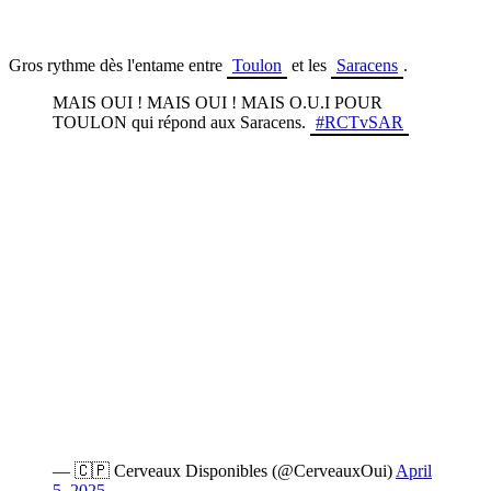
Gros rythme dès l'entame entre
Toulon
et les
Saracens
.
MAIS OUI ! MAIS OUI ! MAIS O.U.I POUR
TOULON qui répond aux Saracens.
#RCTvSAR
— 🇨🇵 Cerveaux Disponibles (@CerveauxOui)
April
5, 2025