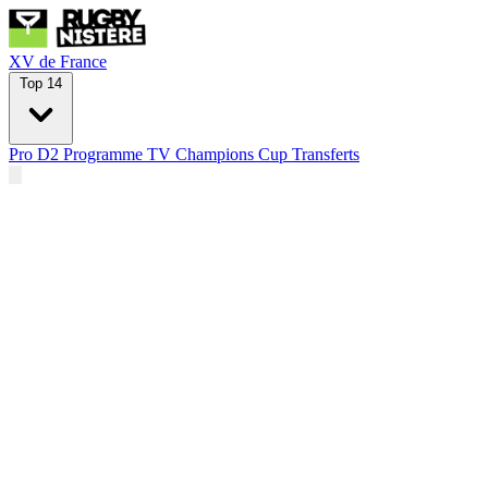
XV de France
Top 14
Pro D2
Programme TV
Champions Cup
Transferts