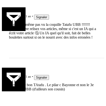
mic4619
il y a 1 an
Signaler
Oui je n'ai même pas vu la coquille Tatafu UBB !!!!!!!
Rugbynistere relisez vos articles, même si c'est un IA qui a
écrit votre article 🤔 Un IA quel qu'il soit, fait de belles
boulettes surtout si on le nourri avec des infos erronées !
sha1966
il y a 1 an
Signaler
C'est pas le bon TAtafu . Le pilar c Bayonne et non le 3e
ligne de l'UBB (d'ailleurs son cousin)