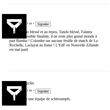
mic4619
il y a 1 an
Signaler
Avec Atonio blessé et au repos, Tatafu blessé, Falatea
blessé et possible finaliste, il ne reste plus grand monde à
part Bamba ! Colombe sur aucune feuille de match de La
Rochelle, Laclayat au fraise ! L'EdF en Nouvelle Zélande
est mal parti
Patrice Lagiclée
il y a 1 an
Signaler
J'ai cru voir une équipe de schtroumpfs.