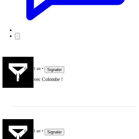
Passovale
il y a 1 an
Signaler
La paix... avec Colombe !
Manu
il y a 1 an
Signaler