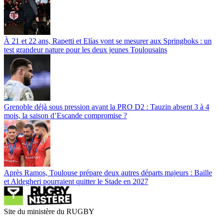
À 21 et 22 ans, Rapetti et Elías vont se mesurer aux Springboks : un
test grandeur nature pour les deux jeunes Toulousains
Grenoble déjà sous pression avant la PRO D2 : Tauzin absent 3 à 4
mois, la saison d’Escande compromise ?
Après Ramos, Toulouse prépare deux autres départs majeurs : Baille
et Aldegheri pourraient quitter le Stade en 2027
Site du ministère du RUGBY