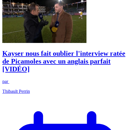
Kayser nous fait oublier l'interview ratée
de Picamoles avec un anglais parfait
[VIDÉO]
par
Thibault Perrin