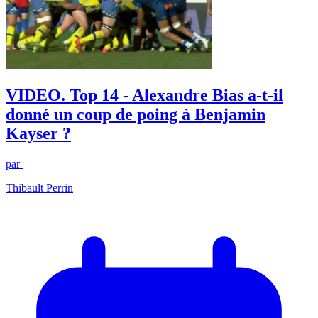
VIDEO. Top 14 - Alexandre Bias a-t-il
donné un coup de poing à Benjamin
Kayser ?
par
Thibault Perrin