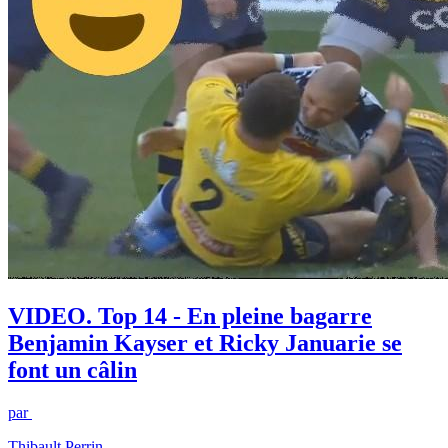
VIDEO. Top 14 - En pleine bagarre
Benjamin Kayser et Ricky Januarie se
font un câlin
par
Thibault Perrin