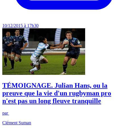
10/12/2015 à 17h30
TÉMOIGNAGE. Julian Hans, ou la
preuve que la vie d'un rugbyman pro
n'est pas un long fleuve tranquille
par
Clément Suman