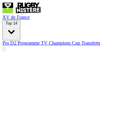
XV de France
Top 14
Pro D2
Programme TV
Champions Cup
Transferts