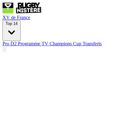
XV de France
Top 14
Pro D2
Programme TV
Champions Cup
Transferts