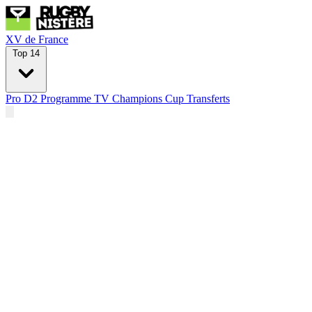
XV de France
Top 14
Pro D2
Programme TV
Champions Cup
Transferts