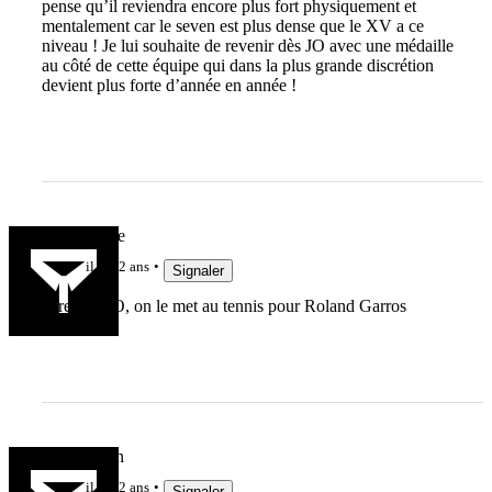
pense qu’il reviendra encore plus fort physiquement et
mentalement car le seven est plus dense que le XV a ce
niveau ! Je lui souhaite de revenir dès JO avec une médaille
au côté de cette équipe qui dans la plus grande discrétion
devient plus forte d’année en année !
LaGuiguille
il y a 2 ans
Signaler
apres les JO, on le met au tennis pour Roland Garros
Jeu de main
il y a 2 ans
Signaler