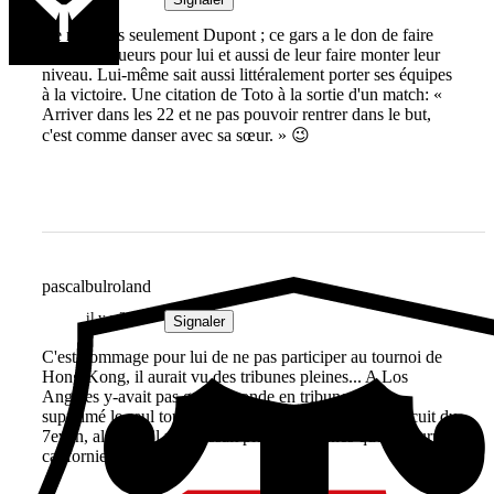
Ce n'est pas seulement Dupont ; ce gars a le don de faire
jouer les joueurs pour lui et aussi de leur faire monter leur
niveau. Lui-même sait aussi littéralement porter ses équipes
à la victoire. Une citation de Toto à la sortie d'un match: «
Arriver dans les 22 et ne pas pouvoir rentrer dans le but,
c'est comme danser avec sa sœur. » 😉
pascalbulroland
il y a 2 ans
Signaler
C'est dommage pour lui de ne pas participer au tournoi de
Hong Kong, il aurait vu des tribunes pleines... A Los
Angeles y-avait pas grand monde en tribune. On a
supprimé le seul tournoi qu'il y avait en France du circuit du
7even, alors qu'il remplissait plus les tribunes que le tournoi
californien...j'dis ça