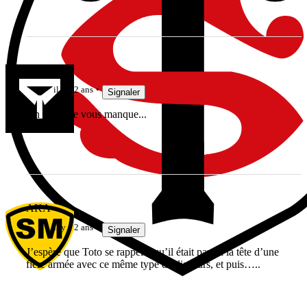
alan75
il y a 2 ans
Signaler
Un seul être vous manque...
AKA
il y a 2 ans
Signaler
J’espère que Toto se rappelle qu’il était parti à la tête d’une
fière armée avec ce même type de discours, et puis…..