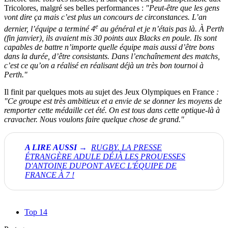
Tricolores, malgré ses belles performances :
"
Peut-être que les gens
vont dire ça mais c’est plus un concours de circonstances. L’an
e
dernier, l’équipe a terminé 4
au général et je n’étais pas là. À Perth
(fin janvier)
, ils avaient mis 30 points aux Blacks en poule. Ils sont
capables de battre n’importe quelle équipe mais aussi d’être bons
dans la durée, d’être consistants. Dans l’enchaînement des matchs,
c’est ce qu’on a réalisé en réalisant déjà un très bon tournoi à
Perth."
Il finit par quelques mots au sujet des Jeux Olympiques en France
:
"
Ce groupe est très ambitieux et a envie de se donner les moyens de
remporter cette médaille cet été. On est tous dans cette optique-là à
cravacher. Nous voulons faire quelque chose de grand."
RUGBY. LA PRESSE
ÉTRANGÈRE ADULE DÉJÀ LES PROUESSES
D'ANTOINE DUPONT AVEC L'ÉQUIPE DE
FRANCE À 7 !
Top 14