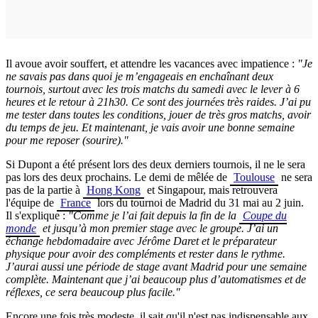
Il avoue avoir souffert, et attendre les vacances avec impatience :
"Je
ne savais pas dans quoi je m’engageais en enchaînant deux
tournois, surtout avec les trois matchs du samedi avec le lever à 6
heures et le retour à 21h30. Ce sont des journées très raides. J’ai pu
me tester dans toutes les conditions, jouer de très gros matchs, avoir
du temps de jeu. Et maintenant, je vais avoir une bonne semaine
pour me reposer (sourire)."
Si Dupont a été présent lors des deux derniers tournois, il ne le sera
pas lors des deux prochains. Le demi de mêlée de
Toulouse
ne sera
pas de la partie à
Hong Kong
et Singapour, mais retrouvera
l'équipe de
France
lors du tournoi de Madrid du 31 mai au 2 juin.
Il s'explique :
"
Comme je l’ai fait depuis la fin de la
Coupe du
monde
et jusqu’à mon premier stage avec le groupe. J’ai un
échange hebdomadaire avec Jérôme Daret et le préparateur
physique pour avoir des compléments et rester dans le rythme.
J’aurai aussi une période de stage avant Madrid pour une semaine
complète. Maintenant que j’ai beaucoup plus d’automatismes et de
réflexes, ce sera beaucoup plus facile."
Encore une fois très modeste, il sait qu'il n'est pas indispensable aux