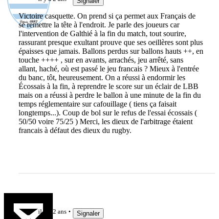
Signaler
Victoire casquette. On prend si ça permet aux Français de
se remettre la tête à l'endroit. Je parle des joueurs car
l'intervention de Galthié à la fin du match, tout sourire,
rassurant presque exultant prouve que ses oeillères sont plus
épaisses que jamais. Ballons perdus sur ballons hauts ++, en
touche ++++ , sur en avants, arrachés, jeu arrêté, sans
allant, haché, où est passé le jeu francais ? Mieux à l'entrée
du banc, tôt, heureusement. On a réussi à endormir les
Écossais à la fin, à reprendre le score sur un éclair de LBB
mais on a réussi à perdre le ballon à une minute de la fin du
temps réglementaire sur cafouillage ( tiens ça faisait
longtemps...). Coup de bol sur le refus de l'essai écossais (
50/50 voire 75/25 ) Merci, les dieux de l'arbitrage étaient
francais à défaut des dieux du rugby.
Yonolan
il y a 2 ans
Signaler