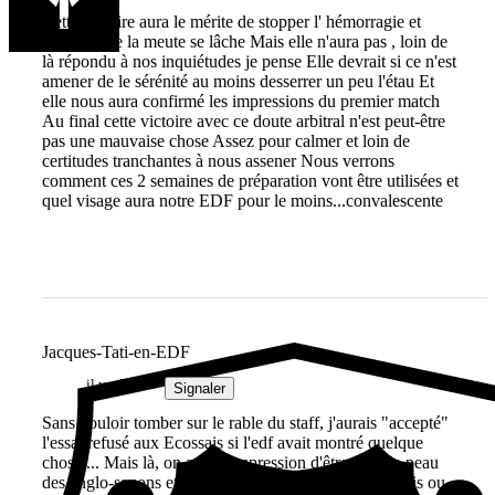
Cette victoire aura le mérite de stopper l' hémorragie et
d'éviter que la meute se lâche Mais elle n'aura pas , loin de
là répondu à nos inquiétudes je pense Elle devrait si ce n'est
amener de le sérénité au moins desserrer un peu l'étau Et
elle nous aura confirmé les impressions du premier match
Au final cette victoire avec ce doute arbitral n'est peut-être
pas une mauvaise chose Assez pour calmer et loin de
certitudes tranchantes à nous assener Nous verrons
comment ces 2 semaines de préparation vont être utilisées et
quel visage aura notre EDF pour le moins...convalescente
Jacques-Tati-en-EDF
il y a 2 ans
Signaler
Sans vouloir tomber sur le rable du staff, j'aurais "accepté"
l'essai refusé aux Ecossais si l'edf avait montré quelque
chose ... Mais là, on avait l'impression d'être dans la peau
des anglo-saxons et que les écossais étaient les français ou