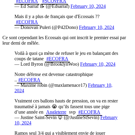
#ECOFRA
#SCOvFRA
— Ed Sarraf 📝 (@Edsarraf)
February 10, 2024
Mais il y a plus de français que d'Ecossais ??
#ECOFRA
— Donovan Puleri (@P42Dono)
February 10, 2024
Ce sont cependant les Ecossais qui ont inscrit le premier essai par
leur demi de mêlée.
Voilà à quoi ça mène de refuser le jeu en balançant des
coups de tatane
#ECOFRA
— Lord Byron (@BrooklynWoo)
February 10, 2024
Notre défense est devenue catastrophique
..
#ECOFRA
— Maxime robin (@maxlamenace17)
February 10,
2024
Vraiment ces ballons hauts de pression, on va en rester
traumatisé à jamais 😭 qu’ils fassent tous une pige
d’une année en
Angleterre
svp
#ECOFRA
— Justine Saint-Sevin 🦊 (@JustineStSevin)
February
10, 2024
Ramos seul 3/4 qui a visiblement envie de jouer