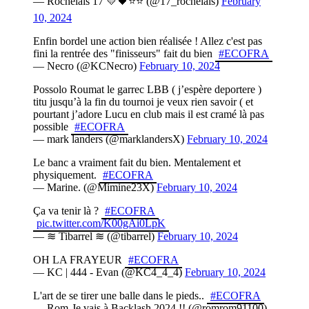
— Rochelais 17 💛🖤⭐️⭐️ (@17_rochelais)
February
10, 2024
Enfin bordel une action bien réalisée ! Allez c'est pas
fini la rentrée des "finisseurs" fait du bien
#ECOFRA
— Necro (@KCNecro)
February 10, 2024
Possolo Roumat le garrec LBB ( j’espère deportere )
titu jusqu’à la fin du tournoi je veux rien savoir ( et
pourtant j’adore Lucu en club mais il est cramé là pas
possible
#ECOFRA
— mark landers (@marklandersX)
February 10, 2024
Le banc a vraiment fait du bien. Mentalement et
physiquement.
#ECOFRA
— Marine. (@Mimine23X)
February 10, 2024
Ça va tenir là ?
#ECOFRA
pic.twitter.com/K00gAi0LpK
— ≋ Tibarrel ≋ (@tibarrel)
February 10, 2024
OH LA FRAYEUR
#ECOFRA
— KC | 444 - Evan (@KC4_4_4)
February 10, 2024
L'art de se tirer une balle dans le pieds..
#ECOFRA
— Rom-Je vais à Backlash 2024 !! (@romrom91100)