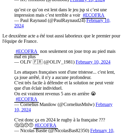
qu’est ce qu’on est lent dans le jeu jsp si c’est une
impression mais c’est terrible a voir
#ECOFRA
— Paul Raynaud (@PaulRaynaud24)
February 10,
2024
Le deuxième acte a été tout aussi laborieux que le premier pour
l'équipe de France.
#ECOFRA
non seulement on joue trop au pied mais
mal en plus
— OLIV 🇫🇷 (@OLIV_1981)
February 10, 2024
Les attaques françaises sont d'une tristesse... c'est lent,
ça joue arrêté, il n'y a aucune profondeur.
C'est très facile à défendre et la solution ne peut venir
que d'un éclair individuel.
On est vraiment revenus 5 ans en arrière 😭
#ECOFRA
— Cornelius Manilow (@CorneliusMnlw)
February
10, 2024
C'est donc ça en 2024 le rugby à la française ???
🤔🤔😞😞
#ECOFRA
— Nicolas Bastie (@NicolasBas82350)
February 10,