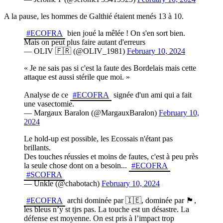
A la pause, les hommes de Galthié étaient menés 13 à 10.
#ECOFRA
bien joué la mêlée ! On s'en sort bien.
Mais on peut plus faire autant d'erreurs
— OLIV 🇫🇷 (@OLIV_1981)
February 10, 2024
« Je ne sais pas si c'est la faute des Bordelais mais cette
attaque est aussi stérile que moi. »
Analyse de ce
#ECOFRA
signée d'un ami qui a fait
une vasectomie.
— Margaux Baralon (@MargauxBaralon)
February 10,
2024
Le hold-up est possible, les Ecossais n'étant pas
brillants.
Des touches réussies et moins de fautes, c'est à peu près
la seule chose dont on a besoin...
#ECOFRA
#SCOFRA
— Unkle (@chabotach)
February 10, 2024
#ECOFRA
archi dominée par 🇮🇪, dominée par 🏴󠁧󠁢󠁳󠁣󠁴󠁿,
les bleus n’y st tjrs pas. La touche est un désastre. La
défense est moyenne. On est pris à l’impact trop