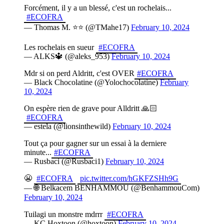
Forcément, il y a un blessé, c'est un rochelais...
#ECOFRA
— Thomas M. ⭐⭐ (@TMahe17)
February 10, 2024
Les rochelais en sueur
#ECOFRA
— ALKS🔱 (@aleks_953)
February 10, 2024
Mdr si on perd Aldritt, c'est OVER
#ECOFRA
— Black Chocolatine (@Yolochocolatine)
February
10, 2024
On espère rien de grave pour Alldritt 🙏🏻
#ECOFRA
— estela (@lionsinthewild)
February 10, 2024
Tout ça pour gagner sur un essai à la derniere
minute...
#ECOFRA
— Rusbaci (@Rusbaci1)
February 10, 2024
😬
#ECOFRA
pic.twitter.com/hGKFZSHh9G
— 🌐 Belkacem BENHAMMOU (@BenhammouCom)
February 10, 2024
Tuilagi un monstre mdrrr
#ECOFRA
— KC Hoxtoon (@hoxtoon)
February 10, 2024