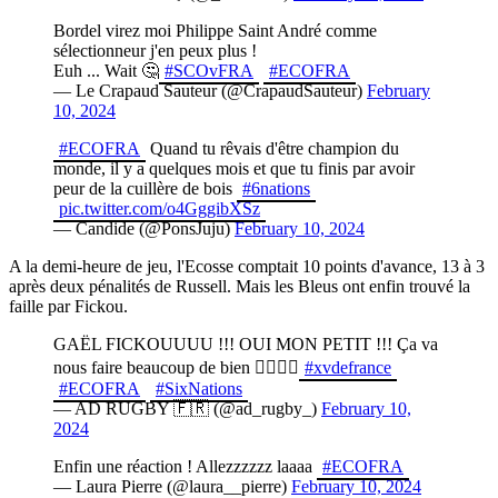
Bordel virez moi Philippe Saint André comme
sélectionneur j'en peux plus !
Euh ... Wait 🤔
#SCOvFRA
#ECOFRA
— Le Crapaud Sauteur (@CrapaudSauteur)
February
10, 2024
#ECOFRA
Quand tu rêvais d'être champion du
monde, il y a quelques mois et que tu finis par avoir
peur de la cuillère de bois
#6nations
pic.twitter.com/o4GggibXSz
— Candide (@PonsJuju)
February 10, 2024
A la demi-heure de jeu, l'Ecosse comptait 10 points d'avance, 13 à 3
après deux pénalités de Russell. Mais les Bleus ont enfin trouvé la
faille par Fickou.
GAËL FICKOUUUU !!! OUI MON PETIT !!! Ça va
nous faire beaucoup de bien 😮‍💨🇫🇷
#xvdefrance
#ECOFRA
#SixNations
— AD RUGBY 🇫🇷 (@ad_rugby_)
February 10,
2024
Enfin une réaction ! Allezzzzzz laaaa
#ECOFRA
— Laura Pierre (@laura__pierre)
February 10, 2024