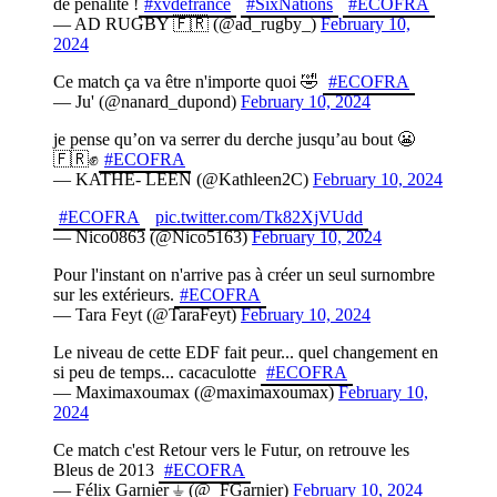
de pénalité !
#xvdefrance
#SixNations
#ECOFRA
— AD RUGBY 🇫🇷 (@ad_rugby_)
February 10,
2024
Ce match ça va être n'importe quoi 🤣
#ECOFRA
— Ju' (@nanard_dupond)
February 10, 2024
je pense qu’on va serrer du derche jusqu’au bout 😬
🇫🇷✊
#ECOFRA
— KATHE- LEEN (@Kathleen2C)
February 10, 2024
#ECOFRA
pic.twitter.com/Tk82XjVUdd
— Nico0863 (@Nico5163)
February 10, 2024
Pour l'instant on n'arrive pas à créer un seul surnombre
sur les extérieurs.
#ECOFRA
— Tara Feyt (@TaraFeyt)
February 10, 2024
Le niveau de cette EDF fait peur... quel changement en
si peu de temps... cacaculotte
#ECOFRA
— Maximaxoumax (@maximaxoumax)
February 10,
2024
Ce match c'est Retour vers le Futur, on retrouve les
Bleus de 2013
#ECOFRA
— Félix Garnier ⏚ (@_FGarnier)
February 10, 2024