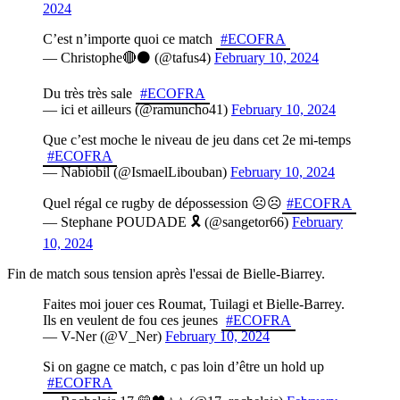
2024
C’est n’importe quoi ce match
#ECOFRA
— Christophe🔴⚫️ (@tafus4)
February 10, 2024
Du très très sale
#ECOFRA
— ici et ailleurs (@ramuncho41)
February 10, 2024
Que c’est moche le niveau de jeu dans cet 2e mi-temps
#ECOFRA
— Nabiobil (@IsmaelLibouban)
February 10, 2024
Quel régal ce rugby de dépossession ☹️☹️
#ECOFRA
— Stephane POUDADE 🎗 (@sangetor66)
February
10, 2024
Fin de match sous tension après l'essai de Bielle-Biarrey.
Faites moi jouer ces Roumat, Tuilagi et Bielle-Barrey.
Ils en veulent de fou ces jeunes
#ECOFRA
— V-Ner (@V_Ner)
February 10, 2024
Si on gagne ce match, c pas loin d’être un hold up
#ECOFRA