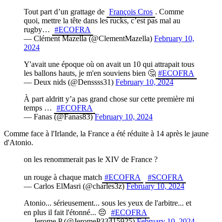
Tout part d’un grattage de
François Cros
. Comme
quoi, mettre la tête dans les rucks, c’est pas mal au
rugby…
#ECOFRA
— Clément Mazella (@ClementMazella)
February 10,
2024
Y'avait une époque où on avait un 10 qui attrapait tous
les ballons hauts, je m'en souviens bien 🤔
#ECOFRA
— Deux nids (@Denssss31)
February 10, 2024
À part aldritt y’a pas grand chose sur cette première mi
temps …
#ECOFRA
— Fanas (@Fanas83)
February 10, 2024
Comme face à l'Irlande, la France a été réduite à 14 après le jaune
d'Atonio.
on les renommerait pas le XIV de France ?
un rouge à chaque match
#ECOFRA
#SCOFRA
— Carlos ElMasri (@charles3z)
February 10, 2024
Atonio... sérieusement... sous les yeux de l'arbitre... et
en plus il fait l'étonné... 😔
#ECOFRA
— Jerome P (@JeromeP33415925)
February 10, 2024