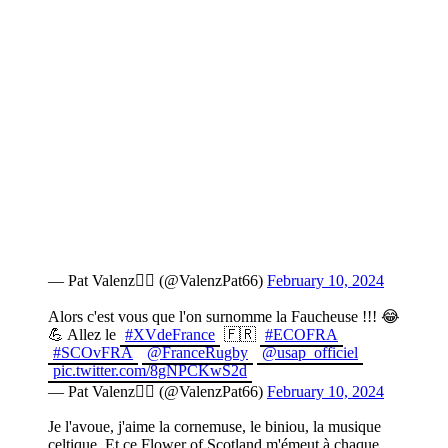
— Pat Valenz🏴‍☠️ (@ValenzPat66)
February 10, 2024
Alors c'est vous que l'on surnomme la Faucheuse !!! 😂
💪 Allez le
#XVdeFrance
🇫🇷
#ECOFRA
#SCOvFRA
@FranceRugby
@usap_officiel
pic.twitter.com/8gNPCKwS2d
— Pat Valenz🏴‍☠️ (@ValenzPat66)
February 10, 2024
Je l'avoue, j'aime la cornemuse, le biniou, la musique
celtique. Et ce Flower of Scotland m'émeut à chaque