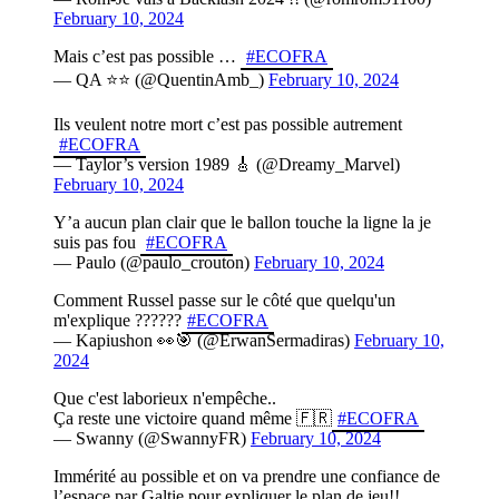
February 10, 2024
Mais c’est pas possible …
#ECOFRA
— QA ⭐️⭐️ (@QuentinAmb_)
February 10, 2024
Ils veulent notre mort c’est pas possible autrement
#ECOFRA
— Taylor’s version 1989 🎸 (@Dreamy_Marvel)
February 10, 2024
Y’a aucun plan clair que le ballon touche la ligne la je
suis pas fou
#ECOFRA
— Paulo (@paulo_crouton)
February 10, 2024
Comment Russel passe sur le côté que quelqu'un
m'explique ??????
#ECOFRA
— Kapiushon 👀🎯 (@ErwanSermadiras)
February 10,
2024
Que c'est laborieux n'empêche..
Ça reste une victoire quand même 🇫🇷
#ECOFRA
— Swanny (@SwannyFR)
February 10, 2024
Immérité au possible et on va prendre une confiance de
l’espace par Galtie pour expliquer le plan de jeu!!