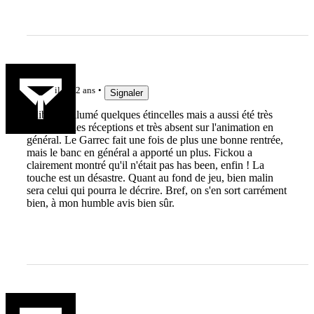
Jièl
il y a 2 ans
Signaler
Jalibert a allumé quelques étincelles mais a aussi été très
friable sur les réceptions et très absent sur l'animation en
général. Le Garrec fait une fois de plus une bonne rentrée,
mais le banc en général a apporté un plus. Fickou a
clairement montré qu'il n'était pas has been, enfin ! La
touche est un désastre. Quant au fond de jeu, bien malin
sera celui qui pourra le décrire. Bref, on s'en sort carrément
bien, à mon humble avis bien sûr.
papidol