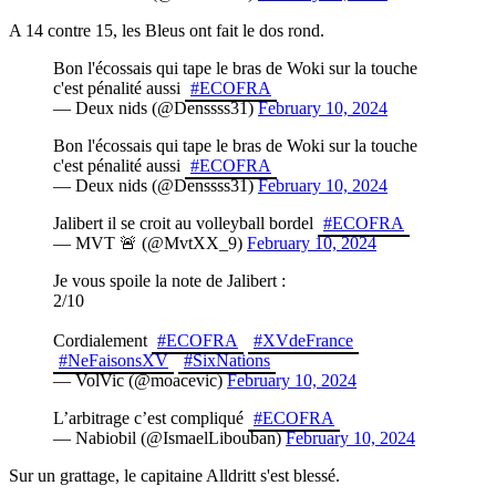
A 14 contre 15, les Bleus ont fait le dos rond.
Bon l'écossais qui tape le bras de Woki sur la touche
c'est pénalité aussi
#ECOFRA
— Deux nids (@Denssss31)
February 10, 2024
Bon l'écossais qui tape le bras de Woki sur la touche
c'est pénalité aussi
#ECOFRA
— Deux nids (@Denssss31)
February 10, 2024
Jalibert il se croit au volleyball bordel
#ECOFRA
— MVT 🚨 (@MvtXX_9)
February 10, 2024
Je vous spoile la note de Jalibert :
2/10
Cordialement
#ECOFRA
#XVdeFrance
#NeFaisonsXV
#SixNations
— VolVic (@moacevic)
February 10, 2024
L’arbitrage c’est compliqué
#ECOFRA
— Nabiobil (@IsmaelLibouban)
February 10, 2024
Sur un grattage, le capitaine Alldritt s'est blessé.