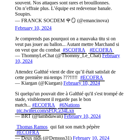
souvent. Nos attaques sont rares et brouillonnes.
On n’effraie plus. L’équipe est redevenue banale.
Soupirs.
— FRANCK SOCDEM 🌹🪞 (@emancinova)
February 10, 2024
Je comprends pas pourquoi on a mauvaka titu si on
veut pas jouer au ballon... Autant mettre Marchand si
on veut que du combat
#SCOFRA
#ECOFRA
— ThommyLeChat (@Thommy_Le_Chat)
February
10, 2024
Attendez Galthié vient de dire qu’il était satisfait de
cette première mi-temps ???!!!!!
#ECOFRA
— Kiargan (@Kiargan)
February 10, 2024
Si quelqu'un pouvait dire à Galthié qu'il s'est trompé de
stade, visiblement il regarde pas le bon
match...
#ECOFRA
#6Nations
pic.twitter.com/sFQCz34Lxn
— BRT (@lambdawan)
February 10, 2024
Thomas Ramos
qui fait son match pépère
#ECOFRA
— Deux nids (@Denssss31)
February 10, 2024