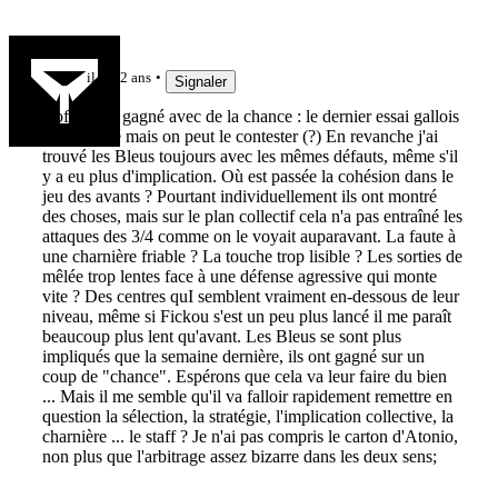
duodumat
il y a 2 ans
Signaler
Bof ! On a gagné avec de la chance : le dernier essai gallois
a été refusé mais on peut le contester (?) En revanche j'ai
trouvé les Bleus toujours avec les mêmes défauts, même s'il
y a eu plus d'implication. Où est passée la cohésion dans le
jeu des avants ? Pourtant individuellement ils ont montré
des choses, mais sur le plan collectif cela n'a pas entraîné les
attaques des 3/4 comme on le voyait auparavant. La faute à
une charnière friable ? La touche trop lisible ? Les sorties de
mêlée trop lentes face à une défense agressive qui monte
vite ? Des centres quI semblent vraiment en-dessous de leur
niveau, même si Fickou s'est un peu plus lancé il me paraît
beaucoup plus lent qu'avant. Les Bleus se sont plus
impliqués que la semaine dernière, ils ont gagné sur un
coup de "chance". Espérons que cela va leur faire du bien
... Mais il me semble qu'il va falloir rapidement remettre en
question la sélection, la stratégie, l'implication collective, la
charnière ... le staff ? Je n'ai pas compris le carton d'Atonio,
non plus que l'arbitrage assez bizarre dans les deux sens;