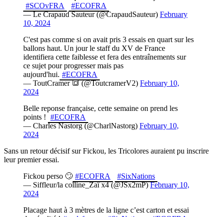
#SCOvFRA
#ECOFRA
— Le Crapaud Sauteur (@CrapaudSauteur)
February
10, 2024
C'est pas comme si on avait pris 3 essais en quart sur les
ballons haut. Un jour le staff du XV de France
identifiera cette faiblesse et fera des entraînements sur
ce sujet pour progresser mais pas
aujourd'hui.
#ECOFRA
— ToutCramer 🔳 (@ToutcramerV2)
February 10,
2024
Belle reponse française, cette semaine on prend les
points !
#ECOFRA
— Charles Nastorg (@CharlNastorg)
February 10,
2024
Sans un retour décisif sur Fickou, les Tricolores auraient pu inscrire
leur premier essai.
Fickou perso 🙄
#ECOFRA
#SixNations
— Siffleur/la colline_Zaï x4 (@JSx2mP)
February 10,
2024
Placage haut à 3 mètres de la ligne c’est carton et essai