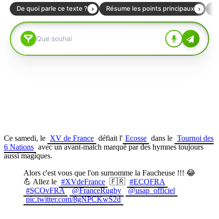
Ce samedi, le
XV de France
défiait l'
Ecosse
dans le
Tournoi des
6 Nations
avec un avant-match marqué par des hymnes toujours
aussi magiques.
Alors c'est vous que l'on surnomme la Faucheuse !!! 😂
💪 Allez le
#XVdeFrance
🇫🇷
#ECOFRA
#SCOvFRA
@FranceRugby
@usap_officiel
pic.twitter.com/8gNPCKwS2d