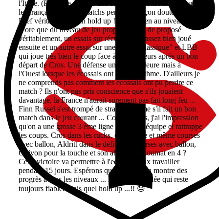
l'Italie. (Peut-être était-ce une session de consolation pour
les français après les matchs perdus de façon douteuse ? )
Bref véritablement un hold up !! Aussi bien au niveau du
score que du niveau de jeu proposé. Rien de proposé
véritablement, un essais sur récupération assez bien joué
ensuite et un autre essai sur une action "classique" et LBB
qui joue très bien le coup face à 3 défenseurs après un bon
départ de Cros. Une défense un peu meilleure mais à
l'Ouest lorsque les écossais ont mis du rythme. D'ailleurs je
ne comprends pas comment les écossais ont pu perdre ce
match ? Ils n'ont pas pris conscience que s'ils jouaient
davantage, la France n'aurait surement pas fait long feu ...
Finn Russel s'est trompé de stratégie même s'il fait un bon
match dans le jeu courant ... Coté français, j'ai l'impression
qu'on a une grosse 3 ème ligne qui tient l'équipe et rattrappe
les coups. Cros dans les rucks, en défense et même courses
avec ballon, Aldritt dans le défi et les courses avec ballon,
Ollivon pour la touche et son abbatage. Roumat en 4 ?
Cette victoire va permettre à l'edf de mieux travailler
pendant 15 jours. Espérons que le prochain montre des
progrès à tous les niveaux ... Excepté la mêlée qui reste
toujours fiable. Mais quel hold up ...!! 😓