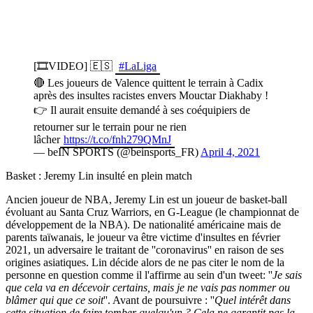
[🎞️VIDEO] 🇪🇸
#LaLiga
🔴 Les joueurs de Valence quittent le terrain à Cadix
après des insultes racistes envers Mouctar Diakhaby !
👉 Il aurait ensuite demandé à ses coéquipiers de
retourner sur le terrain pour ne rien
lâcher
https://t.co/fnh279QMnJ
— beIN SPORTS (@beinsports_FR)
April 4, 2021
Basket : Jeremy Lin insulté en plein match
Ancien joueur de NBA, Jeremy Lin est un joueur de basket-ball
évoluant au Santa Cruz Warriors, en G-League (le championnat de
développement de la NBA). De nationalité américaine mais de
parents taïwanais, le joueur va être victime d'insultes en février
2021, un adversaire le traitant de ''coronavirus'' en raison de ses
origines asiatiques. Lin décide alors de ne pas citer le nom de la
personne en question comme il l'affirme au sein d'un tweet: ''
Je sais
que cela va en décevoir certains, mais je ne vais pas nommer ou
blâmer qui que ce soit
''. Avant de poursuivre : ''
Quel intérêt dans
cette situation de faire tomber quelqu'un ? Cela ne garantit pas la