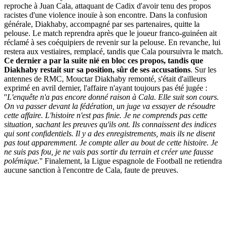
reproche à Juan Cala, attaquant de Cadix d'avoir tenu des propos
racistes d'une violence inouïe à son encontre. Dans la confusion
générale, Diakhaby, accompagné par ses partenaires, quitte la
pelouse. Le match reprendra après que le joueur franco-guinéen ait
réclamé à ses coéquipiers de revenir sur la pelouse. En revanche, lui
restera aux vestiaires, remplacé, tandis que Cala poursuivra le match.
Ce dernier a par la suite nié en bloc ces propos, tandis que
Diakhaby restait sur sa position, sûr de ses accusations
. Sur les
antennes de RMC, Mouctar Diakhaby remonté, s'était d'ailleurs
exprimé en avril dernier, l'affaire n'ayant toujours pas été jugée :
''
L'enquête n'a pas encore donné raison à Cala. Elle suit son cours.
On va passer devant la fédération, un juge va essayer de résoudre
cette affaire. L'histoire n'est pas finie. Je ne comprends pas cette
situation, sachant les preuves qu'ils ont. Ils connaissent des indices
qui sont confidentiels. Il y a des enregistrements, mais ils ne disent
pas tout apparemment. Je compte aller au bout de cette histoire. Je
ne suis pas fou, je ne vais pas sortir du terrain et créer une fausse
polémique.
'' Finalement, la Ligue espagnole de Football ne retiendra
aucune sanction à l'encontre de Cala, faute de preuves.