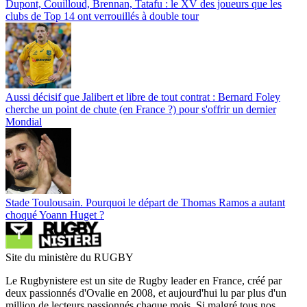
Dupont, Couilloud, Brennan, Tatafu : le XV des joueurs que les
clubs de Top 14 ont verrouillés à double tour
Aussi décisif que Jalibert et libre de tout contrat : Bernard Foley
cherche un point de chute (en France ?) pour s'offrir un dernier
Mondial
Stade Toulousain. Pourquoi le départ de Thomas Ramos a autant
choqué Yoann Huget ?
Site du ministère du RUGBY
Le Rugbynistere est un site de Rugby leader en France, créé par
deux passionnés d'Ovalie en 2008, et aujourd'hui lu par plus d'un
million de lecteurs passionnés chaque mois. Si malgré tous nos