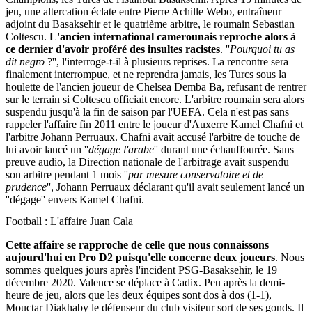
jeu, une altercation éclate entre Pierre Achille Webo, entraîneur
adjoint du Basaksehir et le quatrième arbitre, le roumain Sebastian
Coltescu.
L'ancien international camerounais reproche alors à
ce dernier d'avoir proféré des insultes racistes
. ''
Pourquoi tu as
dit negro
?'', l'interroge-t-il à plusieurs reprises. La rencontre sera
finalement interrompue, et ne reprendra jamais, les Turcs sous la
houlette de l'ancien joueur de Chelsea Demba Ba, refusant de rentrer
sur le terrain si Coltescu officiait encore. L'arbitre roumain sera alors
suspendu jusqu'à la fin de saison par l'UEFA. Cela n'est pas sans
rappeler l'affaire fin 2011 entre le joueur d'Auxerre Kamel Chafni et
l'arbitre Johann Perruaux. Chafni avait accusé l'arbitre de touche de
lui avoir lancé un ''
dégage l'arabe
'' durant une échauffourée. Sans
preuve audio, la Direction nationale de l'arbitrage avait suspendu
son arbitre pendant 1 mois ''
par mesure conservatoire et de
prudence
'', Johann Perruaux déclarant qu'il avait seulement lancé un
''dégage'' envers Kamel Chafni.
Football : L'affaire Juan Cala
Cette affaire se rapproche de celle que nous connaissons
aujourd'hui en Pro D2 puisqu'elle concerne deux joueurs
. Nous
sommes quelques jours après l'incident PSG-Basaksehir, le 19
décembre 2020. Valence se déplace à Cadix. Peu après la demi-
heure de jeu, alors que les deux équipes sont dos à dos (1-1),
Mouctar Diakhaby le défenseur du club visiteur sort de ses gonds. Il