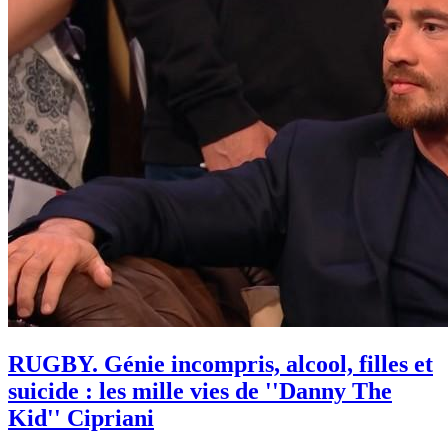
RUGBY. Génie incompris, alcool, filles et
suicide : les mille vies de ''Danny The
Kid'' Cipriani