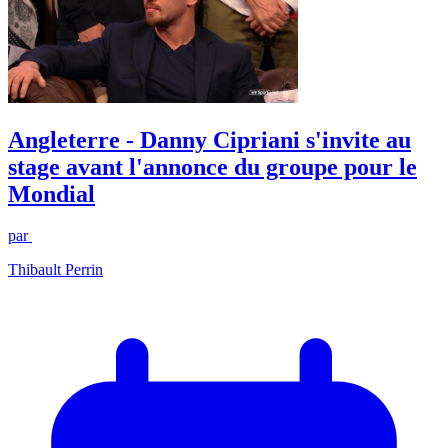
Angleterre - Danny Cipriani s'invite au
stage avant l'annonce du groupe pour le
Mondial
par
Thibault Perrin