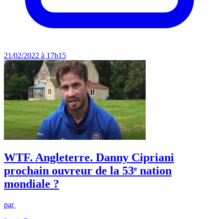
21/02/2022 à 17h15
WTF. Angleterre. Danny Cipriani
prochain ouvreur de la 53ᵉ nation
mondiale ?
par