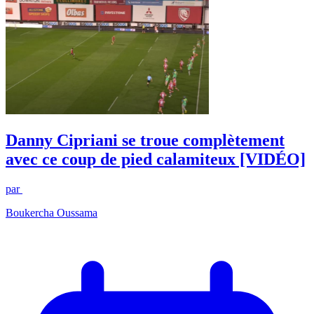
Danny Cipriani se troue complètement
avec ce coup de pied calamiteux [VIDÉO]
par
Boukercha Oussama