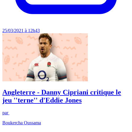
25/03/2021 à 12h43
Angleterre - Danny Cipriani critique le
jeu ''terne'' d'Eddie Jones
par
Boukercha Oussama